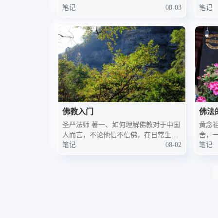
笔记
08-03
笔记
佛教入门
佛法
圣严法师 著一、如何理解佛教对于中国
黄念
人而言，不论他信不信佛，在日常生活
舍，
笔记
08-02
笔记
及习俗之中，多多少少，均有佛教的成
楼，
分在内。相对地，中国的佛教，也不全
海，
同于印度或其他国家的佛教；因为佛教
竟果
到了中国之后，经过近两千年的
教，