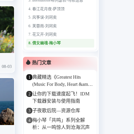
3. Bressanone布列瑟农-马修连恩
4. 春江花月夜-萨顶顶
5. 风筝误-刘珂矣
6. 芙蓉雨-刘珂矣
7. 花又开-刘珂矣
8. 倩女幽魂-梅小琴
9. 顺流逆流-梅小琴
10. 贝加尔湖畔-梅小琴
热门文章
08-03
11. should it matter
典藏精选《Greatest Hits
1
12. 悟空-萨顶顶
(Music For Body, Heart &amp;
13. 左手指月-萨顶顶
Soul)》——Karunesh的音乐
让你的下载速度起飞！IDM
2
14. 想念你-谭艳
“金三角”
下载器安装与使用指南
15. 小小-谭艳
子夜歌后院—资源仓库
3
16. 需要人陪-谭艳
梅小琴「共鸣」系列全解
4
17. 青海湖-黛青塔娜
析：从一鸣惊人到沧海沉声
18. 寂寞的天空-黛青塔娜