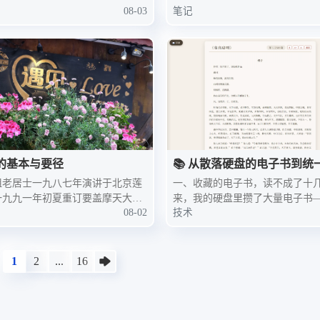
08-03
笔记
的基本与要径
📚 从散落硬盘的电子书到统一
ML 阅读器：我的 DeepSeek
祖老居士一九八七年演讲于北京莲
一、收藏的电子书，读不成了十
开发之路
一九九一年初夏重订要盖摩天大
来，我的硬盘里攒了大量电子书—
08-02
技术
必须有坚固的地基；要入汪洋大
E、CHM、PDF、TXT、EPUB
必先具有航海地图与罗盘；欲证究
E 书格式的就存了几百本。可当
觉，成就无上菩提，对于无上的圣
们从旧电脑拷到新电脑上时，问
必先有正确的基本认识。在修行的
连三地冒了出来：
1
2
...
16