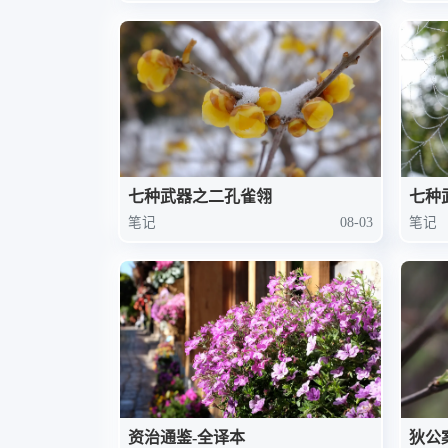
七种武器之二孔雀翎
笔记
08-03
笔记
资治通鉴-全译本
狄公