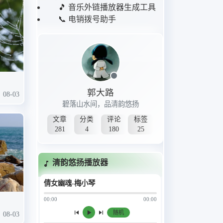
🎵 音乐外链播放器生成工具
📞 电销拨号助手
郭大路
08-03
碧落山水间，品清韵悠扬
文章
分类
评论
标签
281
4
180
25
清韵悠扬播放器
倩女幽魂-梅小琴
1. JinriCP直播秀配乐一
00:00
00:00
2. JinriCP直播秀配乐二
随机
08-03