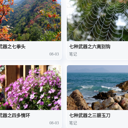
武器之七拳头
七种武器之六离别钩
08-03
笔记
武器之四多情环
七种武器之三碧玉刀
08-03
笔记