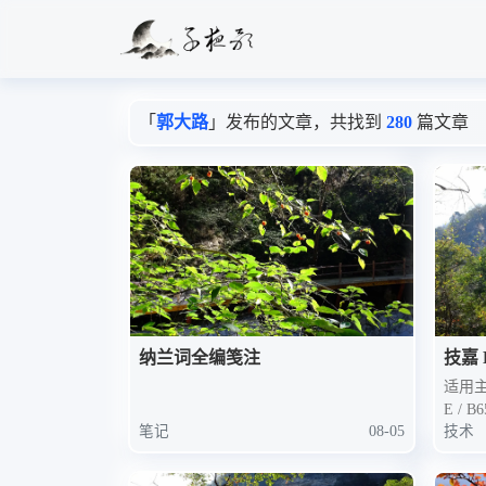
「
郭大路
」发布的文章，共找到
280
篇文章
纳兰词全编笺注
技嘉 
AX 
适用主板
E / 
笔记
08-05
技术
白色版
S 灯