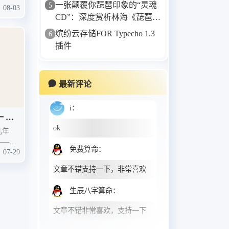
一张颠覆你琵琶印象的“灵魂
5
19. 伤了心的女人怎么了-谭艳
08-03
CD”：深度赏析林海《琵琶
20. 梦的翅膀受了伤-孙露
相》
缤纷云存储FOR Typecho 1.3
6
21. 德令哈的一夜-刀郎
插件
22. 莫斯科郊外的晚上-楼兰
23. 有谁共鸣-王嘉文
24. 我们的歌谣-张玮伽
最新评论
25. 浮生记DJ(小淘气)-海来阿木
i
：
26. 微风细雨-张伟珈
 HT
27. 爱情没有那么美-张伟珈
ok
 辅助
几年
28. 看穿-孙露
—EX
免费算命
：
29. 海浪-张伟珈
07-29
……光是
我把它
30. 离人-孙露
文章不错支持一下，非常喜欢
题接二
31. 你在哪里-谭艳
生辰八字算命
：
32. 红雪莲-倪雅丰
33. Should It Matter - Sissel.
文章不错非常喜欢，支持一下
34. 我要 - 任素汐