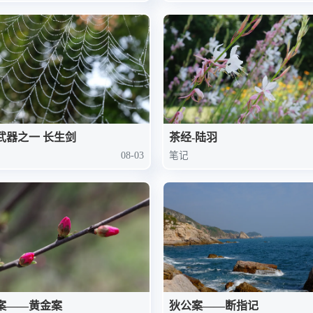
七种武器之一 长生剑
茶经-陆羽
08-03
笔记
案——黄金案
狄公案——断指记