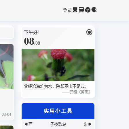
登录
下午好！
08
/
08
曾经沧海难为水，除却巫山不是云。
——元稹《离思》
实用小工具
08-04
西
子夜歌站
东