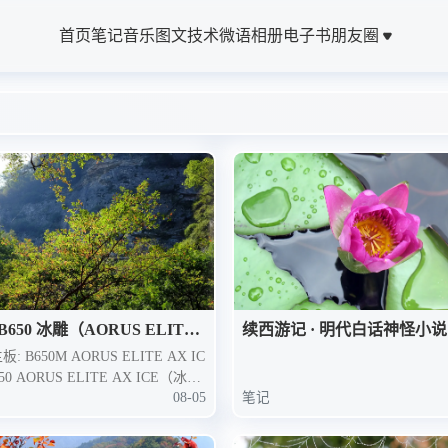
首页
笔记
音乐
图文
技术
微语
相册
电子书
朋友圈
B650 冰雕（AORUS ELITE
续西游记 · 明代白话神怪小说
ICE）BIOS 设置指南
: B650M AORUS ELITE AX IC
B650 AORUS ELITE AX ICE（冰雕
08-05
笔记
）适用场景: 设置风扇曲线 + BIO
效，设置完成后即可完全脱离 GC