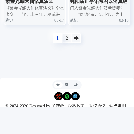
紫金光耀大仙修真演义
纯阳演正孚佑帝君既济真经
《紫金光耀大仙修真演义》全本
门人紫金光耀大仙邓希贤笺注
序文 汉元丰三年，巫咸进
“既济”者，易卦名，为上坎
笔记
03-17
笔记
03-16
《修真语录》于武帝。帝不能
下离。“离”，男也，卦中虚为真
用，惜哉！书传后世，微谙其术
阴，故男外阳而内阴；“坎”，女
者，亦得支体强健，益寿延年。
卦，满为真阳，故女外阴而内
1
2
施之种子，聪明易养。然有当
阳。坎离交媾，采真阴以补真
弃，有当忌。先知弃
阳，则纯阳矣，故以“既济”名篇
© 2024-2026 Designed by
子夜歌
·
隐私政策
·
版权协议
·
站点地图
·
RSS
Powered by
Typecho
&
Harmony Hues
Ι
豫ICP备2024099311号
·
本站
支持IPv6访问
·
CC-BY-NC-SA 4.0
今日访问人数
29
昨日访问人数
61
本月访问量
409
总访问量
6,517