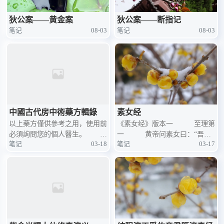
狄公案——黄金案
狄公案——断指记
笔记
08-03
笔记
08-03
中國古代房中術藥方輯錄
素女经
以上藥方僅供參考之用，使用前
《素女经》版本一 至理第
必須詢問您的個人醫生。 中
一 黄帝问素女曰：“吾气
笔记
03-18
笔记
03-17
國是一個文明的古國，在古代人
衰而不和，心内不乐，身常恐
民用於增強性功能提高性快感的
危，将如之何？”素女曰：“凡人
藥物或處方很多。古代房中術有
之所以衰微者，皆伤于阴阳交接
大部分這方面的內容，這些藥方
之道尔。夫女之胜男，犹水之灭
分為內服和外用，內服的有食物
火。知行之，如釜鼎能和五味，
和藥
以成