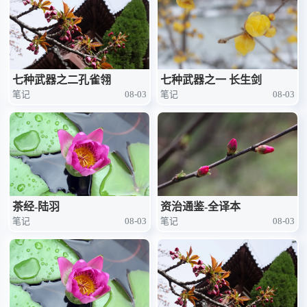
七种武器之二孔雀翎
七种武器之一 长生剑
笔记
08-03
笔记
08-03
茶经-陆羽
资治通鉴-全译本
笔记
08-03
笔记
08-03