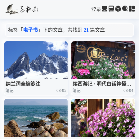
登录
标签「
电子书
」下的文章，共找到
21
篇文章
纳兰词全编笺注
续西游记 · 明代白话神怪小
笔记
08-05
笔记
08-04
说