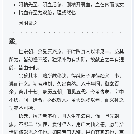
阳精先至，阴血后参，则精开裹血，血在内而成女
精血齐至为双胎，理或然也
因附录之。
跋
世宗朝，余受廪燕京。于时陶真人以术见幸。迹其
所为，皆幻怪不经，独采补为有实际，故献庙之享有遐
龄，皆由于此。
余慕其术，赂所藏秘诀，得纯阳子师徒经义二书，
遵而行之。初若难制，久出自然。
六十年间，御女百
余，育儿十七，身历五朝，眼见五代
。今虽告老，房中
不厌，间一媾合，必敌数人。虽天逸我以年，而采补之
功亦不可掩。
语云：擅巧者不祥。且人生不满百，倘一旦先朝
露，不忍二书失传，爰付梓人，用广大仙之德，愿与斯
世同跻彭老之年也。如曰荒唐无稽，是自弃其寿也，其