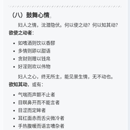
（八）鼓舞心情
妇人之情，沈潜隐伏。何以使之动？何以知其动？
欲使之动者
：
如嗜酒则饮以香醪
多情则舔以甜语
贪财则赠以钱帛
好淫则欢以伟物
妇人之心，终无所主，能见景生情，无不动也。
欲知其动
，或有：
气喘而声颤不止者
目瞑鼻开而不能言者
目涩而定眸者
耳红面赤而舌尖微冷者
手热腹暖而语言嘈杂者