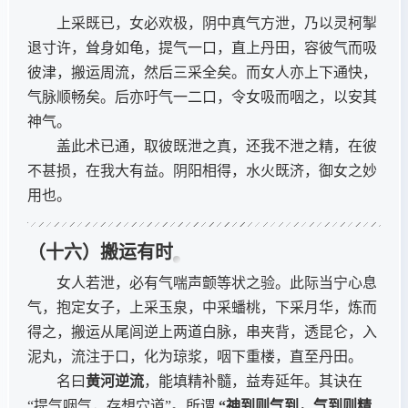
上采既已，女必欢极，阴中真气方泄，乃以灵柯掣
退寸许，耸身如龟，提气一口，直上丹田，容彼气而吸
彼津，搬运周流，然后三采全矣。而女人亦上下通快，
气脉顺畅矣。后亦吁气一二口，令女吸而咽之，以安其
神气。
盖此术已通，取彼既泄之真，还我不泄之精，在彼
不甚损，在我大有益。阴阳相得，水火既济，御女之妙
用也。
（十六）搬运有时
女人若泄，必有气喘声颤等状之验。此际当宁心息
气，抱定女子，上采玉泉，中采蟠桃，下采月华，炼而
得之，搬运从尾闾逆上两道白脉，串夹背，透昆仑，入
泥丸，流注于口，化为琼浆，咽下重楼，直至丹田。
名曰
黄河逆流
，能填精补髓，益寿延年。其诀在
“提气咽气，存想穴道”。所谓
“神到则气到，气到则精