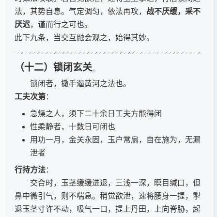
法，其势自息。气定调匀，依法再攻，
战不厌缓，采不
厌迟
，谨而行之可也。
此下九条，当交互融会观之，始得其妙。
（十二）锁闭玄关
锁闭者，撒手遏黄河之法也。
工夫次第
：
急燥之人，须下二十余日工夫方能得闭
性柔静者，十数日可闭也
用功一月，金关永固，玉户常扃，自在施为，无漏
泄者
行持方法
：
交合时，玉茎缓缓进退，三浅一深，瞑目缄口，但
鼻中微引气，则不喘急。稍觉欲泄，速将腰身一提，掣
退玉茎寸许不动，吸气一口，提上丹田，上向脊胁，起