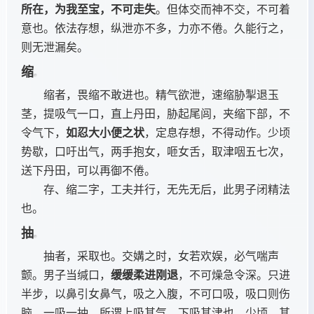
所在，为我至宝，不可走失
。但体交而神不交，不可着
意也。依法存想，纵泄亦不多，力亦不倦。久能行之，
则无泄漏矣。
缩
缩者，畏缩不敢进也。精气欲泄，速缩胁掣退玉
茎，提吸气一口，直上丹田，胁起尾闾，夹缩下部，不
令气下，
如忍大小便之状
，定息存想，不得动作。少顷
势歇，口吁出气，两手抱女，咂女舌，取津咽五七次，
送下丹田，可以再御不倦。
存、缩二字，工夫并行，无先无后，此男子闭精法
也。
抽
抽者，采取也。交媾之时，女若欢娱，必气喘声
颤。男子当缄口，
缓缓柔进刚退
，不可燥急令深。只进
半步，以鼻引女鼻气，吸之入腹，不可口吸，吸口则伤
脑。一吸一抽，所谓上吸其气，下吸其津也。少顷，其