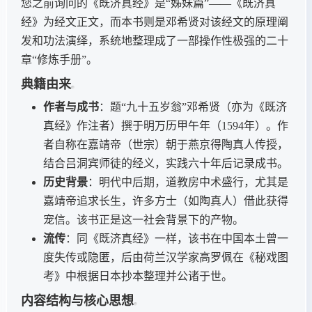
您之前询问的《既济真经》是“姊妹篇”——《既济真
经》为经文正文，而本书则是邓希贤对该经文的原理阐
发和功法演绎，系统地整理成了一部操作性极强的二十
章“修炼手册”。
典籍由来
作者与成书
：题“九十五岁翁”邓希贤（亦为《既济
真经》作注者）撰于明万历甲午年（1594年）。作
者自称在嘉靖帝（世宗）朝于燕京得陶真人传授，
结合吕洞宾师徒的经义，实践六十年后记录成书。
历史背景
：明代中后期，道教房中术盛行，尤其是
嘉靖帝追求长生，许多方士（如陶真人）借此获得
宠信。该书正是这一社会背景下的产物。
流传
：同《既济真经》一样，该书在中国本土曾一
度失传或隐匿，后由荷兰汉学家高罗佩在《秘戏图
考》中根据日本抄本整理并公诸于世。
内容结构与核心思想