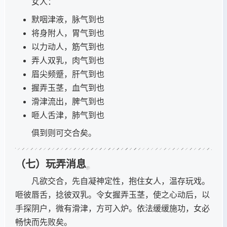
女人：
默咽津液，脉气到也
将身附人，胃气到也
以力动人，筋气到也
弄人双乳，肉气到也
眉尖频蹙，肝气到也
握弄玉茎，血气到也
滑津流出，脾气到也
咂人舌津，肺气到也
俱到则可交合矣。
（七）玩弄消息
凡欲交合，先自凝神定性，抱住女人，温存玩戏。
咂彼唇舌，捻彼双乳。令女握弄玉茎，使之心动后，以
手探阴户，微有滑津，方可入炉。依法缓缓施功，女必
畅快而先败矣。