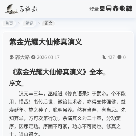
登录
首页
笔记
正文
紫金光耀大仙修真演义
郭大路
2026-03-17
427
0
《紫金光耀大仙修真演义》全本
序文
汉元丰三年，巫咸进《修真语录》于武帝。帝不能
用，惜哉！书传后世，微谙其术者，亦得支体强健，益
寿延年。施之种子，聪明易养。然有当弃，有当忌。先
知弃忌，方可次第行功。余演其义为二十章，分功定
序，因序定功。序固不可紊，功亦不可阙也。修真之
士，当自得之。