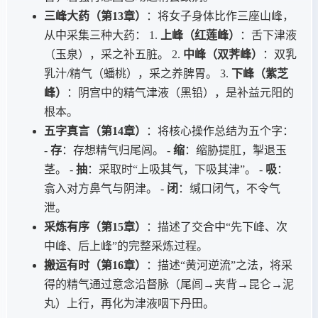
三峰大药（第13章）
：将女子身体比作三座山峰，
从中采集三种大药： 1.
上峰（红莲峰）
：舌下津液
（玉泉），采之补五脏。 2.
中峰（双荠峰）
：双乳
乳汁/精气（蟠桃），采之养脾胃。 3.
下峰（紫芝
峰）
：阴宫中的精气津液（黑铅），是补益元阳的
根本。
五字真言（第14章）
：将核心操作总结为五个字：
-
存
：存想精气归尾闾。 -
缩
：缩胁提肛，掣退玉
茎。 -
抽
：采取时“上吸其气，下吸其津”。 -
吸
：
翕入对方鼻气与阴津。 -
闭
：缄口闭气，不令气
泄。
采炼有序（第15章）
：描述了交合中“先下峰、次
中峰、后上峰”的完整采炼过程。
搬运有时（第16章）
：描述“黄河逆流”之法，将采
得的精气通过意念沿督脉（尾闾→夹背→昆仑→泥
丸）上行，再化为津液咽下丹田。