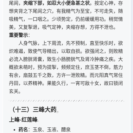
尾闾，
夹缩下部，如忍大小便急甚之状
。按定心神，存
想夹背之下尾闾之穴，有我精气为至宝，不可走失，随
吸精气，一口咽之。少顷势定，仍前缓缓用功。稍觉情
美，又复掣退，吸气定神，夹缩存想，方得不泄也。
重要警示
：
人身气脉，上下周流，先不预制，直至快乐时，欲
炽难遏，致使气导精出，以取自损。欲强闭之，则败精
必流入膀胱肾囊，致生小肠膀胱气及肾冷肿痛之疾。大
概欲未萌时，预为提掣，频频定住，庶玉茎不倒，筋力
有余，扇鼓五千之数，方许一泄败精。而元阳真气常住
丹田，以养精神。果能久行，一宵可敌十女，故曰锁闭
玄关。
（十三）三峰大药
上峰·红莲峰
药名
：玉泉、玉液、醴泉