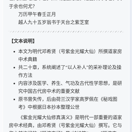
于余也何尤？
万历甲午春壬正月
越人九十五岁翁书于天台之紫芝室
【文本说明】
本文为明代邓希贤（号紫金光耀大仙）所撰道家房
中术典籍
共二十章，系统阐述了“以人补人”的采补理论及操
作方法
内容涉及医学、养生、气功及古代性学思想，是研
究中国古代房中术的重要文献
原书曾失传，后由荷兰汉学家高罗佩在《秘戏图
考》中根据日本抄本整理公世
《紫金光耀大仙修真演义》是明代一部重要的道家
房中术经典，由邓希贤（号紫金光耀大仙）撰写。它与