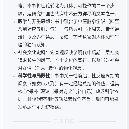
略，本书将理论转化为具体、可操作的二十个步
骤，是研究中国古代房中术最为详尽的文本之一。
医学与养生思想
：书中融合了中医脏象学说（四至
八到对应五脏之气）、气功导引（小周天、黄河逆
流）以及养生禁忌，反映了古代道家对人体和性生
理的独特认知。
社会文化史料
：它直观反映了明代中后期上层社会
追求长生的风气、方士文化的盛行，以及当时社会
对女性（作为“鼎”）的物化观念。
科学性与局限性
：书中关于性唤起、性反应周期的
观察（如女审八到）有一定经验总结的价值。但其
核心“采补”理论（采对方之气补自己）缺乏科学依
据，且“忍精不泄”等功法若操作不当，反而可能引
发泌尿生殖系统疾病。
THE END