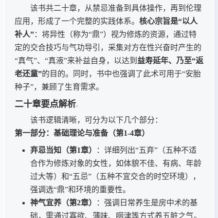
该书共二十章，从禁忌准备到具体操作，再到伦理
应用，形成了一个完整的实践体系。
核心宗旨是“以人
补人”
：将异性（称为“鼎”）视为修炼的资源，通过特
定的交合技巧与气功导引，采集对方在性兴奋时产生的
“真气”、“真液”来补益自身，以达到
益寿延年、乃至“返
老还童”
的目的。同时，书中也强调了此术可用于“安胎
种子”，兼顾了生育需求。
二十章要点解析
该书逻辑清晰，可分为以下几个部分：
第一部分：基础理论与准备（第1-4章）
弃忌当知（第1章）
：详细列出“五弃”（五种不适
合作为修炼对象的女性，如体貌不佳、有病、年龄
过大等）和“五忌”（五种不宜交合的时空环境），
强调选“鼎”和环境的重要性。
神气宜养（第2章）
：强调日常养生是房中术的基
础，需通过寡欲、薄味、咽津等方式养五脏之气。