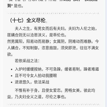
到”
是也。
（十七）全义尽伦
夫人之生，有男女而后有夫妇。夫妇为人伦之始，
匪媾合则无以洽恩浃义，是乖伦也。
然男属阳，阳易动而易静；女属阴，阴难动而难静。今
人媾合，不知制御，恣意扇鼓，须臾即泄，往往不满女
欲。
若依采战之法：
入炉时缓缓按纳，不可急躁，缓者易制，躁者难遏
且不可令女人拍动我腰眼
进退悠久，依法采战
不惟有补于身，且使女爱恋。男畅女美，彼此均
益，乃夫妇全义之道，尽伦之事也。