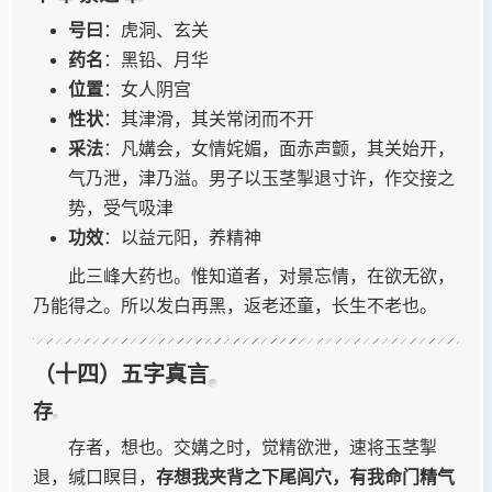
号曰
：虎洞、玄关
药名
：黑铅、月华
位置
：女人阴宫
性状
：其津滑，其关常闭而不开
采法
：凡媾会，女情姹媚，面赤声颤，其关始开，
气乃泄，津乃溢。男子以玉茎掣退寸许，作交接之
势，受气吸津
功效
：以益元阳，养精神
此三峰大药也。惟知道者，对景忘情，在欲无欲，
乃能得之。所以发白再黑，返老还童，长生不老也。
（十四）五字真言
存
存者，想也。交媾之时，觉精欲泄，速将玉茎掣
退，缄口瞑目，
存想我夹背之下尾闾穴，有我命门精气