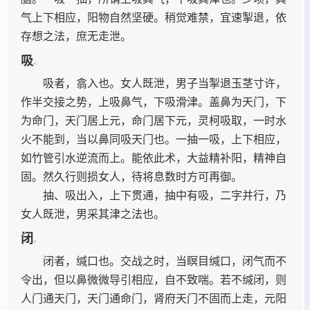
气上下相应，阳物自然坚硬。稍觉难禁，宜速掣退，依
存想之法，庶无走泄。
吸
吸者，翕入也。女人既泄，男子当掣退玉茎寸许，
作半交接之势，上吸鼻气，下吸滑津。盖鼻为天门，下
为命门，天门居上元，命门居下元，灵柯吸取，一时水
火不能到，当以鼻同吸天门也。一抽一吸，上下相应，
如竹管引水逆流而上。能依此术，大益精补阳，精神自
固。然久行则损女人，待将息数时方可再御。
抽、吸出入，上下贯通，抽中有吸，二字并行，乃
女人既泄，男采其津之法也。
闭
闭者，缄口也。交战之时，当瞑目缄口，闭气而不
令出，但以鼻微微导引相应，自不致喘。若不缄闭，则
人门通天门，天门通命门，肾府天门不固而上走，元阳