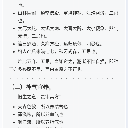
也。
山林园沼、道堂佛殿、宝塔神祠、江淮河济，二忌
也。
大寒大热、大饥大饱、大喜大醉、大小便急、鼎气
无情，三忌也。
连日醉酒、久病方痊、远归疲倦，四忌也。
妇人产后未满七七，秽污尚存，五忌也。
唯此五弃、五忌，当知避之，犯者不惟自损，即种
子亦多残废不良，盖由禀赋之不正也。
（二）神气宜养
摄生之道，贵审其方：
夫寡色欲，所以养精气也
薄滋味，所以养血气也
咽津液，所以养肺气也