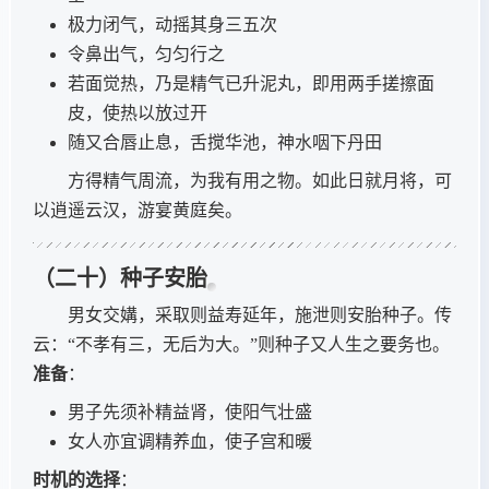
极力闭气，动摇其身三五次
令鼻出气，匀匀行之
若面觉热，乃是精气已升泥丸，即用两手搓擦面
皮，使热以放过开
随又合唇止息，舌搅华池，神水咽下丹田
方得精气周流，为我有用之物。如此日就月将，可
以逍遥云汉，游宴黄庭矣。
（二十）种子安胎
男女交媾，采取则益寿延年，施泄则安胎种子。传
云：“不孝有三，无后为大。”则种子又人生之要务也。
准备
：
男子先须补精益肾，使阳气壮盛
女人亦宜调精养血，使子宫和暖
时机的选择
：