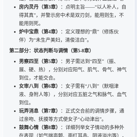
房内灵丹（第3章）
：点明主旨——“以人补人，自
得其真”，并警示房中术是双刃剑，能用则生，不
能用则死。
炉中宝鼎（第4章）
：定义理想的“鼎”（修炼伙
伴）为“未生产美妇，清俊洁白”。
第二部分：状态判断与调情（第5-8章）
男察四至（第5章）
：男子需达到“四至”（振、
展、硬、热），分别对应阳气、肌气、骨气、神气
到位，才能交合。
女审八到（第6章）
：女子需有“八到”（默咽津
液、身附人等），分别对应五脏之气和脉气、血气
到位。
玩弄消息（第7章）
：正式交合前的调情步骤，通
过亲吻、抚摸等方式使女子“心动津出”。
鼓舞心情（第8章）
：详细列举女子情动的多种外
在表现（如气喘声颤、面红耳赤、阴液溢出等），