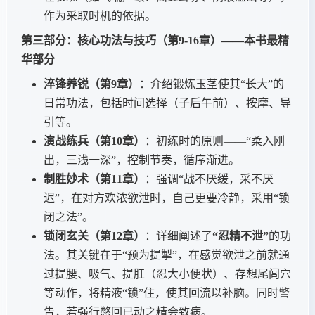
作为采取时机的依据。
第三部分：核心功法与技巧（第9-16章）——本书最精
华部分
淬锋养锐（第9章）
：介绍锻炼玉茎使其“长大”的
日常功法，包括时间选择（子后午前）、按摩、导
引等。
演战练兵（第10章）
：初练时的原则——“柔入刚
出，三浅一深”，控制节奏，循序渐进。
制胜妙术（第11章）
：强调“战不厌缓，采不厌
迟”，在对方欢浓欲泄时，自己更要冷静，采用“锁
闭之法”。
锁闭玄关（第12章）
：详细阐述了
“忍精不泄”
的功
法。其关键在于“预为提掣”，在感觉欲泄之前就通
过提腰、吸气、提肛（忍大小便状）、存想尾闾穴
等动作，将精液“锁”住，使其回流以补脑。同时警
告，若强行憋回已动之精会致病。