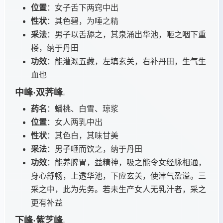
位置
：女子舌下两窍中出
性状
：其色碧，为唾之精
采法
：男子以舌舔之，其泉涌出华池，咂之咽下重
楼，纳于丹田
功效
：能灌溉五藏，左填玄关，右补丹田，生气生
血也
中峰·双荠峰
药名
：蟠桃、白雪、琼浆
位置
：女人两乳中出
性状
：其色白，其味甘美
采法
：男子咂而饮之，纳于丹田
功效
：能养脾胃，益精神，吸之能令女经脉相通，
身心舒畅，上透华池，下应玄关，使津气盈溢。三
采之中，此为先务。若未生产女人无乳汁者，采之
更有补益
下峰·紫芝峰