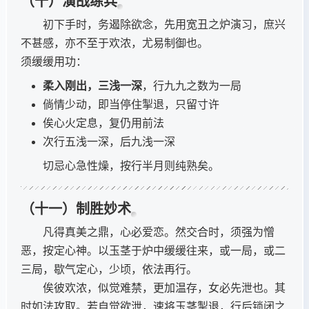
（十）演战练兵
初下手时，务遏除欲念，先用宽丑之炉演习，庶兴
不甚感，亦不至于欢浓，尤易制御也。
须缓缓用功：
柔入刚出，三浅一深
，行九九之数为一局
倘情少动，即当停住掣退，只留寸许
俟心火定息，复仍用前法
次行五浅一深，后九浅一深
切忌心急性燥，按行半月则纯熟矣。
（十一）制胜妙术
凡得真美之鼎，心必爱恋。然交合时，须强为憎
恶，按定心神。以玉茎于炉中缓缓往来，或一局，或二
三局，歇气定心，少顷，依法再行。
俟彼欢浓，似觉难禁，更加温存，女必先泄也。其
时如法攻取。若自觉欲泄，速将玉茎掣退，行后锁闭之