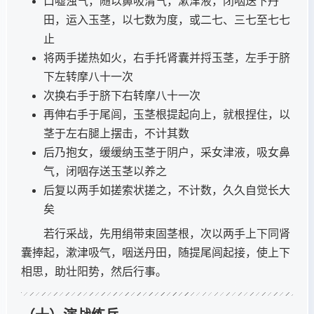
口嘘浊气，随以鼻吸清气，漱津液，闭咽送下丹
田，运入玉茎，以七数为度，或二七、三七至七七
止
将两手搓热如火，右手托肾囊并捋玉茎，左手于脐
下左转摩八十一次
次换右手于脐下右转摩八十一次
再伸右手于尾闾，玉茎根提起向上，就根捏住，以
茎于左右腿上摆击，不计其数
后乃抱女，缓缓纳玉茎于阴户，采女津液，吸女鼻
气，闭咽存送玉茎以养之
后复以两手如搓索状搓之，不计数，久久自觉长大
矣
若行采战，先用绢带束固茎根，次以两手上下同肾
囊捧起，漱津吸气，咽送丹田，随提尾闾起接，使上下
相思，助壮阳势，然后行事。