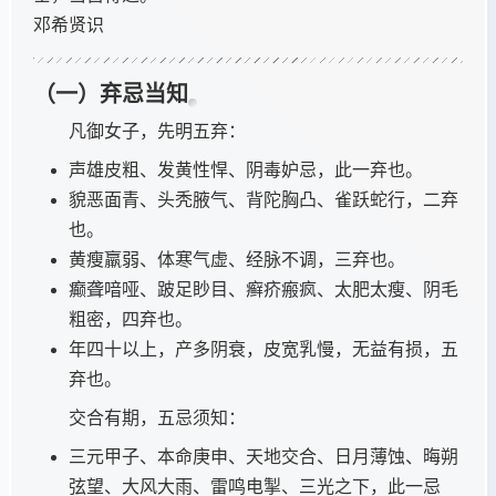
邓希贤识
（一）弃忌当知
凡御女子，先明五弃：
声雄皮粗、发黄性悍、阴毒妒忌，此一弃也。
貌恶面青、头秃腋气、背陀胸凸、雀跃蛇行，二弃
也。
黄瘦羸弱、体寒气虚、经脉不调，三弃也。
癫聋喑哑、跛足眇目、癣疥瘢疯、太肥太瘦、阴毛
粗密，四弃也。
年四十以上，产多阴衰，皮宽乳慢，无益有损，五
弃也。
交合有期，五忌须知：
三元甲子、本命庚申、天地交合、日月薄蚀、晦朔
弦望、大风大雨、雷鸣电掣、三光之下，此一忌