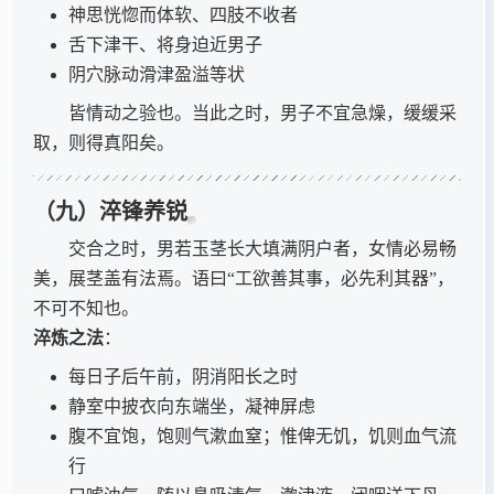
神思恍惚而体软、四肢不收者
舌下津干、将身迫近男子
阴穴脉动滑津盈溢等状
皆情动之验也。当此之时，男子不宜急燥，缓缓采
取，则得真阳矣。
（九）淬锋养锐
交合之时，男若玉茎长大填满阴户者，女情必易畅
美，展茎盖有法焉。语曰“工欲善其事，必先利其器”，
不可不知也。
淬炼之法
：
每日子后午前，阴消阳长之时
静室中披衣向东端坐，凝神屏虑
腹不宜饱，饱则气漱血窒；惟俾无饥，饥则血气流
行