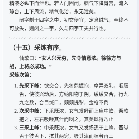
精液必纵下而泄也。若人门固闭，脑气下降肾宫，流入
琼台，上下周流，精气化洽，永无泄矣。
闭字制于四字之中，初交便宜，定息缄气，至终不
可放失，则闭之一字，久与四字工夫并行也。
（十五）采炼有序
仙歌曰：
“女人兴无穷，先令情意浓。徐徐方与
战，上将必成功。”
采炼次第
：
先采下峰
：欲交合，先将鼎握抱，摩弄双乳，咂唇
舌，使彼兴动后，方纳阳物于阴，缓缓交合，行九
九之数，合目缄口，频频提掣，金枪不倒
次采中峰
：下采既浓，女气发舒而上应中峰，吾款
抱之，左右吸咂其汁而咽之，其美既得乃止
三采上峰
：中采既浓，女气又发扬透于上峰，吾纵
舌于彼舌下，搅其两窍，吸其津而咽者再三