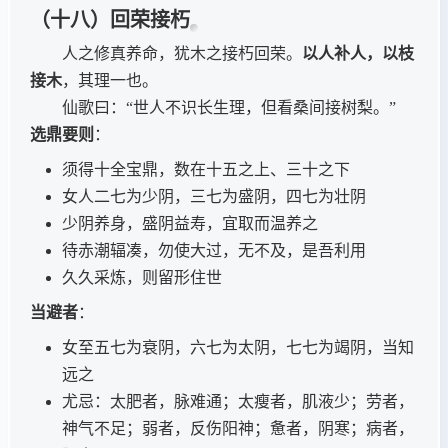
（十八）回荣接朽
人之修真养命，犹木之接朽回荣。
以人补人，以枝
接木
，其理一也。
仙歌曰：“世人不识长生理，但看桑间接树梨。”
选鼎要则
：
须得十全宝鼎，数在十五之上、三十之下
女人二七为少阴，三七为盛阴，四七为壮阴
少阴养身，盛阴益寿，宜取而温养之
待赤潮辐凑，勿使大过，无不及，是吾利用
久久采炼，则留形住世
当避者
：
女至五七为衰阴，六七为太阴，七七为竭阴，当知
远之
尤忌：太肥者，脉难通；太瘦者，肌液少；劳者，
神气不足；弱者，反伤阳神；惫者，阴寒；病者，