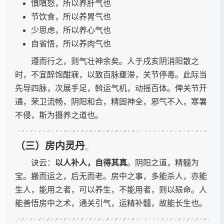
慎嗔怒，所以养肝气也
节饮食，所以养胃气也
少思虑，所以养心气也
自省悟，所以养肉气也
遵而行之，则气壮神余矣。人于戌亥阴消阳散之
时，不宜醉饱酣寐，以致百脉壅滞，关节停毒。此际当
先导四脉，次展手足，斡运气机，动摇百体。俾关节开
通，荣卫流畅，阴阳和合，精固神全，邪气不入，寒暑
不侵，斯为摄养之道也。
（三）房内灵丹
诀云：
以人补人，自得其真
。阴阳之道，精髓为
宝。搬而运之，后无而老。房中之事，多能杀人，亦能
生人，能用之者，可以养生，不能用者，则以殒命。人
能善悟房中之术，通关引气，运精补髓，故能长生也。