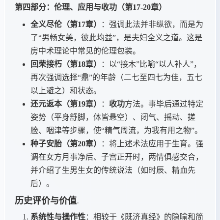
第四部分：伦理、应用与收功（第17-20章）
全义尽伦（第17章）
：强调此法并非纵欲，而是为
了“男畅女美，彼此均益”，是夫妇全义之道。这是
房中术理论中常见的伦理包装。
回荣接朽（第18章）
：以“接木”比喻“以人补人”，
再次强调选择“鼎”的年龄（二七至四七为佳，五七
以上避之）和状态。
还元返本（第19章）
：
收功
方法。事毕后通过特定
姿势（平身舒脚，体皆悬空）、闭气、摇动、搓
脸、咽津等步骤，使“精气周流，为我有用之物”。
种子安胎（第20章）
：将上述术法应用于生育。强
调在女方月事净后、子宫正开时，两情俱感交合，
并介绍了生男生女的传统说法（如时辰、精血先
后）。
历史评价与价值
系统性与操作性
：相较于《既济真经》的隐喻和简