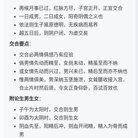
再候月事已过，红脉方尽，子宫正开，正宜交合
一日成男，二日成女，阳奇阴偶之义也
依法则生子禀原德明，无疾病而易养
越五日后，则阴户闭，为虚交矣
交合要点
：
交合必两情俱感乃有应验
倘男情先动而精至，女尚未动，精虽至而不纳
或女情先动而兴过，男兴未已，精后至而亦不纳也
惟两情俱美，男深纳玉茎施泄，女耸腰收接入宫，
合止片时然后退，令女正身仰卧，百试百效也
附论生男生女
：
子午为太阳时，交合则生男
卯酉为太阴时，交合则生女
阴血先至，阳精后冲，则血开闭精，精入为骨而成
男