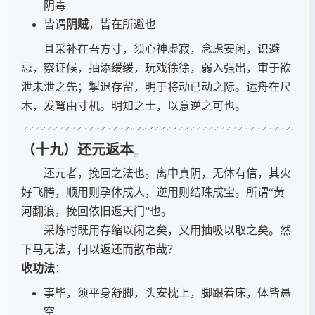
阴毒
皆谓
阴贼
，皆在所避也
且采补在吾方寸，须心神虚寂，念虑安闲，识避
忌，察证候，抽添缓缓，玩戏徐徐，弱入强出，审于欲
泄未泄之先；掣退存留，明于将动已动之际。运舟在尺
木，发弩由寸机。明知之士，以意逆之可也。
（十九）还元返本
还元者，挽回之法也。离中真阴，无体有信，其火
好飞腾，顺用则孕体成人，逆用则结珠成宝。所谓“黄
河翻浪，挽回依旧返天门”也。
采炼时既用存缩以闲之矣，又用抽吸以取之矣。然
下马无法，何以返还而散布哉？
收功法
：
事毕，须平身舒脚，头安枕上，脚跟着床，体皆悬
空