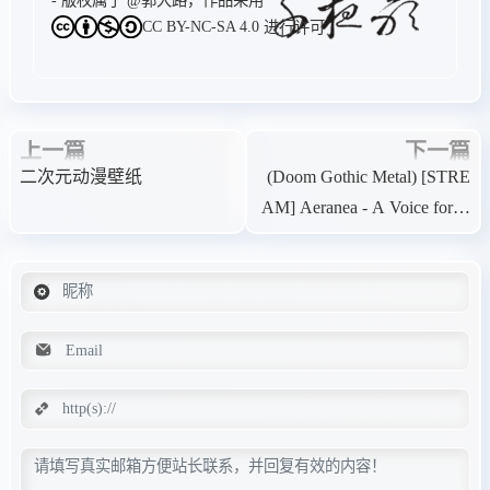
CC BY-NC-SA 4.0
进行许可
上一篇
下一篇
二次元动漫壁纸
(Doom Gothic Metal) [STRE
AM] Aeranea - A Voice for th
e Lost - 2021, FLAC (tracks),
lossless