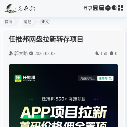
登录
首页
笔记
正文
任推邦网盘拉新转存项目
郭大路
2026-03-03
150
0