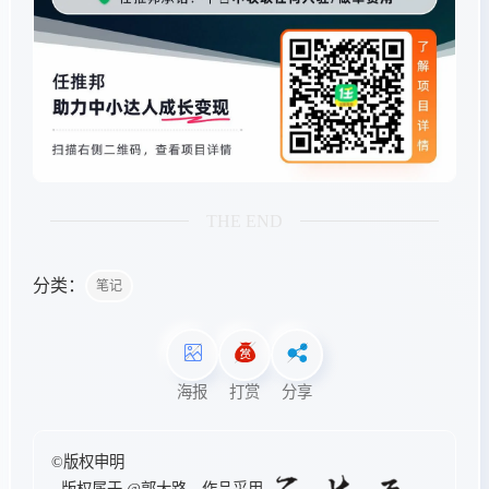
THE END
分类：
笔记
海报
打赏
分享
©版权申明
- 版权属于
@郭大路
，作品采用