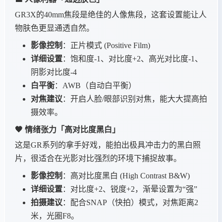
GR3X的40mm焦段是绝佳的人像焦段，这套设置能让人
物肤色更显通透自然。
影像控制
：正片模式 (Positive Film)
详细设置
：饱和度-1、对比度+2、高光对比度-1、
阴影对比度-4
白平衡
：AWB（自动白平衡）
对焦建议
：开启人脸/眼部识别对焦，能大大提高拍
摄效率。
🖤 情绪张力「高对比度黑白」
这是GR系列的拿手好戏，能拍出极具冲击力的黑白照
片，很适合在光影对比强烈的环境下捕捉故事。
影像控制
：高对比度黑白 (High Contrast B&W)
详细设置
：对比度+2、锐度+2，渐晕设置为“强”
拍摄建议
：配合SNAP（快拍）模式，对焦距离2
米，光圈F8。