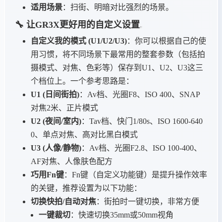
适用场景
：扫街、明暗对比强烈的场景。
🔧 让GR3X更好用的自定义设置
自定义我的模式 (U1/U2/U3)
：你可以根据自己的使
用习惯，将不同场景下最常用的整套参数（包括拍
摄模式、对焦、色彩等）保存到U1、U2、U3这三
个档位上。一个参考思路是：
U1 (日间街拍)
：Av档、光圈F8、ISO 400、SNAP
对焦2米、正片模式
U2 (夜间/室内)
：Tav档、快门1/80s、ISO 1600-640
0、单点对焦、高对比黑白模式
U3 (人像/静物)
：Av档、光圈F2.8、ISO 100-400、
AF对焦、人像肤色配方
巧用Fn键
：Fn键（自定义功能键）是提升操作效率
的关键，推荐设置为以下功能：
切换快拍/自动对焦
：街拍时一键切换，非常方便
一键裁切
：快速切换35mm或50mm视角