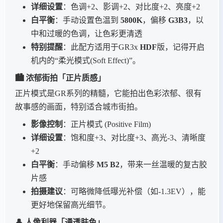
详细设置
：色调+2、影调+2、对比度+2、亮度+2
白平衡
：手动设置色温到
5800K
，偏移
G3B3
，以
中和过暖的色调，让色彩更清透
特别提醒
：此配方适用于GR3x
HDF
版，记得开启
机内的“柔光模式(Soft Effect)”。
🏙️ 浓郁街拍「正片质感」
正片模式是GR系列的精髓，它能拍出色彩浓郁、很有
故事感的画面，特别适合城市街拍。
影像控制
：正片模式 (Positive Film)
详细设置
：饱和度+3、对比度+3、高光-3、清晰度
+2
白平衡
：手动偏移
M5 B2
，带来一丝温暖的复古胶
片感
拍摄建议
：可略微降低曝光补偿（如-1.3EV），能
更好地保留高光细节。
👤 人像利器「通透肤色」