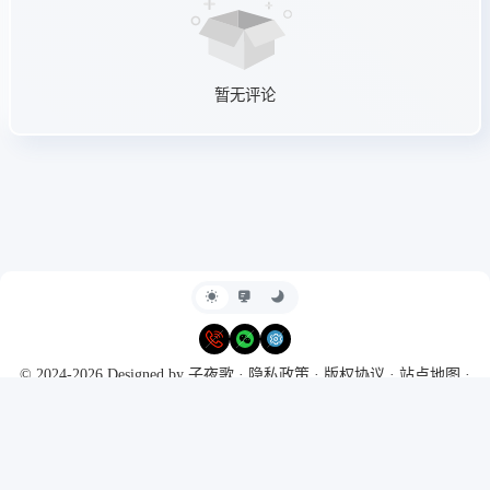
暂无评论
© 2024-2026 Designed by
子夜歌
·
隐私政策
·
版权协议
·
站点地图
·
RSS
Powered by
Typecho
&
Harmony Hues
Ι
豫ICP备2024099311号
·
本站
支持IPv6访问
·
CC-BY-NC-SA 4.0
今日访问人数
29
昨日访问人数
61
本月访问量
409
总访问量
6,517