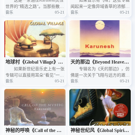
ment: A Sacred Collection》
这是一条通往Karunesh灵性
——Karunesh的生命欢歌
如果音乐有气味，这张专辑
世界的“精选之路”。当那些散落
闻起来一定像异域香草的浓郁芬
——Karunesh的灵性精粹
音乐
05-21
音乐
05-21
在多张专辑中的动人旋律被精心
芳。2006年，Karunesh在这一年
拣选、汇聚于一张CD之中，便
里交出了第二张作品——与年初
诞生了这张名为《Enlightenmen
偏向迷幻电子舞曲的《Global Vi
t: A Sacr
llage》不同，
地球村《Global Village》
天的那边《Beyond Heave
——Karunesh的地球村狂想
如果新世纪音乐史上有一张
n》——Karunesh的天籁之
专辑名为《天的那边》，仿
专辑可以直接用耳朵“看见”一个
佛是一次关于飞翔与远方的邀
曲
翼
音乐
05-21
音乐
05-21
没有国界的星球，那一定是Karu
约。当Karunesh的音乐在耳畔铺
nesh的《Global Village》。这是
展，身体便轻盈地漂浮起来，像
2006年老卡继《Global Spiri
云，像风，像一只穿过天际线的
鸟。这张以排箫为主调的专辑，
散发着
神秘的呼唤《Call of the My
神秘世纪风《Global Spiri