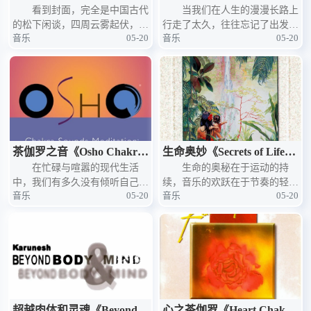
Karunesh的禅茶一味
看到封面，完全是中国古代
Heart 》——Karunesh的心
当我们在人生的漫漫长路上
的松下闲谈，四周云雾起伏，随
行走了太久，往往忘记了出发的
灵之路
音乐
05-20
音乐
05-20
着音乐的陪伴，而不知身处何
初衷。这张名为《心的方向》
处。音乐的起伏始终是柔缓而衬
（The Way of the Heart）的专
和着和声。闭目聆听，音乐的主
辑，正是Karunesh为我们点亮的
旋律是钢琴，清亮的高音是飞旋
一盏心灯。它希
的仙鹤，盘旋着
茶伽罗之音《Osho Chakra
生命奥妙《Secrets of Life》
Sounds》——Karunesh的
在忙碌与喧嚣的现代生活
——Karunesh的生命礼赞
生命的奥秘在于运动的持
中，我们有多久没有倾听自己内
续，音乐的欢跃在于节奏的轻
脉轮冥想之声
音乐
05-20
音乐
05-20
心最深处的声音？这张名为《O
快。当Karunesh以音符为笔，勾
sho Chakra Sounds》的专辑，正
勒出这幅名为《secrets of Life》
是为这样的追问而生。它不是传
（生命奥妙）的听觉画卷时，他
统意义上的音乐作品，而是
带来的不仅是一场世
超越肉体和灵魂《Beyond B
心之茶伽罗《Heart Chakra