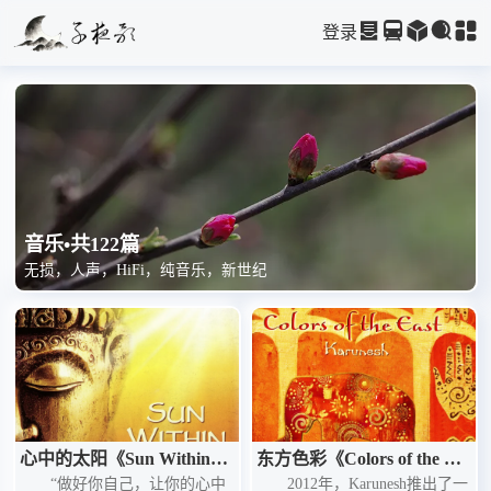
登录
音乐•共122篇
无损，人声，HiFi，纯音乐，新世纪
心中的太阳《Sun Within》
东方色彩《Colors of the Eas
——Karunesh的心中之日
“做好你自己，让你的心中
t》——Karunesh的东方色
2012年，Karunesh推出了一