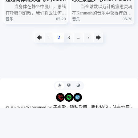
ody & Mind》——Karunes
当身体在静坐中凝止，思绪
Meditation》——Karunesh
当全球数以万计的疲惫灵魂
在呼吸间消散，我们将去往何
在Karunesh的音乐中获得疗愈
h的灵性穿越之旅
以乐为药，疗愈心轮
音乐
05-20
音乐
05-20
方？1994年，德国新世纪音乐大
时，他的专辑《Heart Chakra Me
师Karunesh推出了一张足以改变
ditation》便不再仅仅是一张唱
无数人冥想体验的专辑——《B
片，而是一座通往内在宁静的桥
1
2
3
...
7
eyond Body & Mi
梁。在这张
© 2024-2026 Designed by
子夜歌
·
隐私政策
·
版权协议
·
站点地图
·
RSS
Powered by
Typecho
&
Harmony Hues
Ι
豫ICP备2024099311号
·
本站
支持IPv6访问
·
CC-BY-NC-SA 4.0
今日访问人数
16
昨日访问人数
37
本月访问量
645
总访问量
6,753