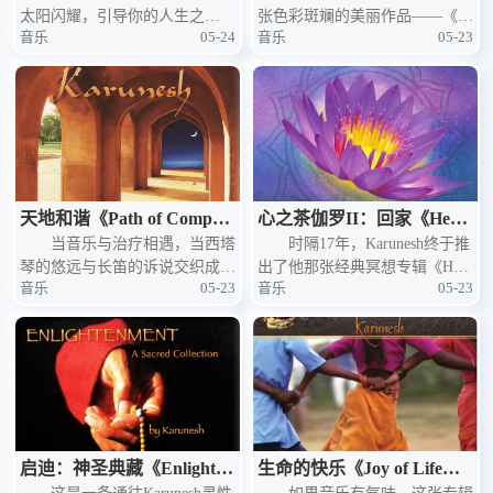
太阳闪耀，引导你的人生之
张色彩斑斓的美丽作品——《C
彩
音乐
05-24
音乐
05-23
路。”当德国新世纪音乐大师Kar
olors of the East》（东方色
unesh于2016年8月推出他的全新
彩）。这张专辑捕捉了魔幻而神
专辑《Sun Within》（心中的太
奇的印度风情，用音乐描绘出一
阳）时，这句话便成了
幅充满香料气
天地和谐《Path of Compass
心之茶伽罗II：回家《Heart
ion》——Karunesh的疗愈
当音乐与治疗相遇，当西塔
Chakra Meditation II: Comi
时隔17年，Karunesh终于推
琴的悠远与长笛的诉说交织成一
出了他那张经典冥想专辑《Hear
精选
ng Home》——Karunesh的
音乐
05-23
音乐
05-23
曲抚慰心灵的旋律，Karunesh用
t Chakra Meditation》的续作
归心之旅
这张专辑完成了一次对瑜伽、按
——《Heart Chakra Meditation I
摩与一切心灵养护艺术的深情致
I: C
敬。《Path of Compa
启迪：神圣典藏《Enlighten
生命的快乐《Joy of Life》