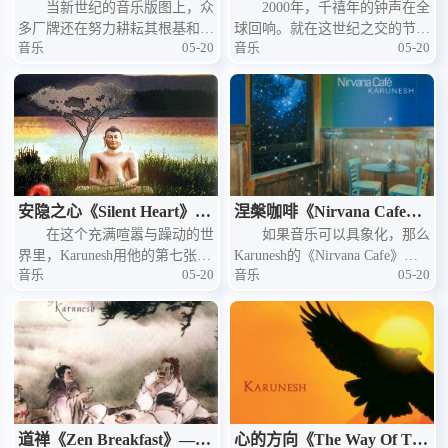
stic》——Karunesh的神秘
当新世纪的音乐版图上，众
t》——Karunesh的神秘世
2000年，千禧年的钟声在全
多厂牌还在努力耕耘其根基和环
球回响。就在这世纪之交的节点
呼唤
纪风
音乐
05-20
音乐
05-20
境时，Real Music公司早已浸润
上，Karunesh用一张专辑回应了
多年，开辟出一条以冥想类音乐
整个时代的期盼——那就是《Gl
为核心的独特道路，而这条道路
obal Spirit》（神秘世纪风）。
上的领航者，正是Karunes
这张被誉为Ne
安隐之心《Silent Heart》
涅槃咖啡《Nirvana Cafe》
——Karunesh的安隐之境
在这个充满喧嚣与躁动的世
——Karunesh的生命赞歌
如果音乐可以具象化，那么
界里，Karunesh用他的第七张专
Karunesh的《Nirvana Cafe》就
音乐
05-20
音乐
05-20
辑《Silent Heart》（安隐之心）
是一间开在昼夜交界处的超脱咖
为所有渴望宁静的灵魂构筑了一
啡屋，是旅者在沉沉入梦与清醒
片声音的庇护所。这张2003年发
之间可以暂歇的驿站。在这间由
行的专辑，以5
音符构筑的咖啡馆中，
道禅《Zen Breakfast》——
心的方向《The Way Of The