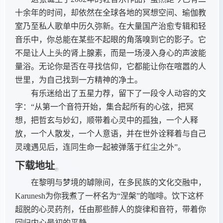
十余年的时间，却依然在全球各地的冥想空间、瑜伽教
室乃至私人歌单中历久弥新。在大量国产治愈专辑和轻
音乐中，你总能在某些不起眼的角落嗅到它的影子。它
不是让人上头的肾上腺素，而是一场浸入身心的声波能
量浴。无论你是否在寻找信仰，它都能让你在喧嚣的人
世里，为自己找到一方精神的净土。
有乐迷给出了五星力荐，留下了一段令人动容的文
字：“从第一个音符开始，集合起所有的心弦，把冥
想，把哲玄与妙幻，顺带着心灵中的孤独，一个人释
放，一个人散发，一个人意语，并在世外诠释着与自己
灵魂遇见后，连同生命一起被弹落于红尘之外”。
下载地址
在黎明与梦境的罅隙间，在多民族的文化交融中，
Karunesh为你我煮了一杯名为“涅槃”的咖啡。饮下这杯
超脱的心灵药剂，任由那些醉人的旋律和音符，带着你
回归内心最初的平静。