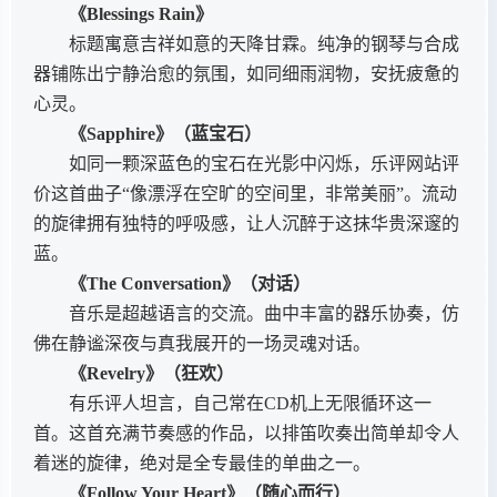
《Blessings Rain》
标题寓意吉祥如意的天降甘霖。纯净的钢琴与合成
器铺陈出宁静治愈的氛围，如同细雨润物，安抚疲惫的
心灵。
《Sapphire》（蓝宝石）
如同一颗深蓝色的宝石在光影中闪烁，乐评网站评
价这首曲子“像漂浮在空旷的空间里，非常美丽”。流动
的旋律拥有独特的呼吸感，让人沉醉于这抹华贵深邃的
蓝。
《The Conversation》（对话）
音乐是超越语言的交流。曲中丰富的器乐协奏，仿
佛在静谧深夜与真我展开的一场灵魂对话。
《Revelry》（狂欢）
有乐评人坦言，自己常在CD机上无限循环这一
首。这首充满节奏感的作品，以排笛吹奏出简单却令人
着迷的旋律，绝对是全专最佳的单曲之一。
《Follow Your Heart》（随心而行）