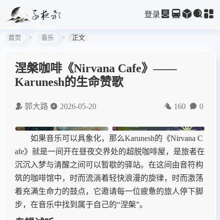
登录
首页
音乐
正文
涅槃咖啡《Nirvana Cafe》——
Karunesh的生命赞歌
郭大路
2026-05-20
160
0
如果音乐可以具象化，那么Karunesh的《Nirvana C
afe》就是一间开在昼夜交界处的超脱咖啡屋，是旅者在
沉沉入梦与清醒之间可以暂歇的驿站。在这间由音符构
筑的咖啡馆中，时而流淌着轻快浪漫的旋律，时而激荡
着充满生命力的鼓点，它邀请每一位疲惫的旅人停下脚
步，在音乐中找到属于自己的“涅槃”。