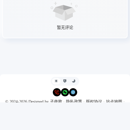
暂无评论
© 2024-2026 Designed by
子夜歌
·
隐私政策
·
版权协议
·
站点地图
·
RSS
Powered by
Typecho
&
Harmony Hues
Ι
豫ICP备2024099311号
·
本站
支持IPv6访问
·
CC-BY-NC-SA 4.0
今日访问人数
30
昨日访问人数
47
本月访问量
612
总访问量
6,720