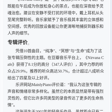
既能在午后成为你放松身心的茶点，也能在深夜给予灵
魂治愈。建议在安静不受打扰的环境中，戴上耳机从头
至尾完整聆听。音乐家赋予了音乐极其丰富的立体感和
空间感，优秀的回放设备能让你更清晰地捕捉到器乐和
人声的细节。
专辑评价
凭借10首曲目，“纯净”、“冥想”与“生命”成为了这
张专辑压倒性的主题。在豆瓣音乐平台上，《Nirvana C
afe》获得了8.1分的高分（347人评价），其中力荐的听
众占29.9%，推荐的听众高达50.7%，合计超过八成听众
给出了四星及以上好评。
乐评网站MainlyPiano评价道：“我认为这张专辑的
声音和情绪非常多样化。虽然它的本质显然是带有强烈
灵性的，但它比许多同类型的录音传达了更多的生命热
情”。
这张诞生于2002年的轻音乐作品，虽然距今已有二