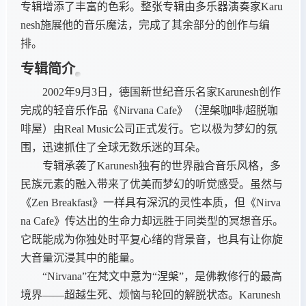
专辑增添了丰富的色彩。整张专辑由多乐器演奏家Karu
nesh施展他的音乐魔法，完成了其余部分的创作与编
排。
专辑简介
2002年9月3日，德国新世纪音乐名家Karunesh创作
完成的轻音乐作品《Nirvana Cafe》（涅槃咖啡/超脱咖
啡屋）由Real Music公司正式发行。它以极为梦幻的氛
围，迅速抓住了全球无数乐迷的耳朵。
专辑承袭了Karunesh独有的世界融合音乐风格，多
民族元素的融入带来了优美而梦幻的听觉感受。虽然与
《Zen Breakfast》一样具有深沉的灵性本质，但《Nirva
na Cafe》传达出的生命力却远胜于同类型的冥想音乐。
它既能成为你独处时平复心绪的背景音，也具有让你旋
大音量沉浸其中的能量。
“Nirvana”在梵文中意为“涅槃”，是佛教修行的最高
境界——超越生死、烦恼与轮回的解脱状态。Karunesh