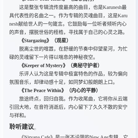
这是整张专辑流传度最高的曲目，也是Karunesh最
具代表性的名曲之一。作为专辑的灵魂曲目，这是Karu
nesh献给世人的一句箴言。它鼓励每一位听者倾听内心
的声音，摆脱世俗的桎梏，寻找属于自己的心灵之路。
《Stargazing》（观星）
脱离尘世的喧嚣，在舒缓的节奏中仰望星河，为忙
碌的灵魂留下一片得以喘息的神秘夜空。
《Keeper of Mystery》（奥秘守护者）
乐评人认为这是专辑中极富特色的作品，较为偏向
氛围音乐，却律动感十足，如同梦幻般朗朗上口。
《The Peace Within》（内心的平静）
旅途终点，回归自我。作为收尾曲，它将你从云端
引回大地，在音符消逝后，内心留下了久久不散的安宁
与祥和。
聆听建议
《Nirvana Cafe》是一张不设限的New Age专辑，它