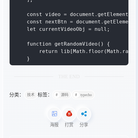
    const video = document.getElementByI
    const nextBtn = document.getElementB
    let currentVideoObj = null;

    function getRandomVideo() {

        return lib[Math.floor(Math.rando
    }

    function getDifferentVideo(current) {
THE END
        if (!current) return getRandomVi
        if (lib.length === 1) return lib[
分类：
标签：
技术
源码
typecho
        let newVideo = getRandomVideo();

        while (newVideo.id === current.i
        return newVideo;

    }

海报
打赏
分享
    function loadVideo(videoObj) {
