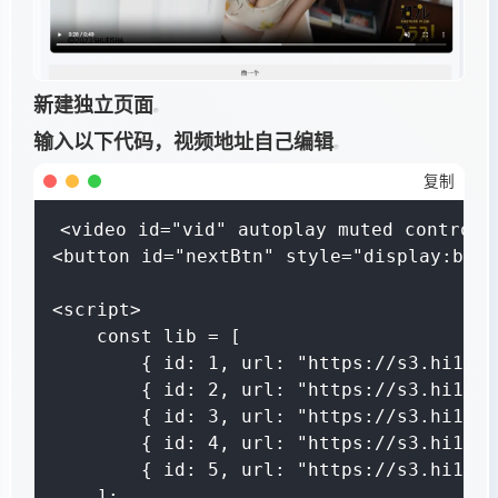
新建独立页面
输入以下代码，视频地址自己编辑
复制
<video id="vid" autoplay muted controls
<button id="nextBtn" style="display:blo
<script>

    const lib = [

        { id: 1, url: "https://s3.hi168.
        { id: 2, url: "https://s3.hi168.
        { id: 3, url: "https://s3.hi168.
        { id: 4, url: "https://s3.hi168.
        { id: 5, url: "https://s3.hi168.
    ];
