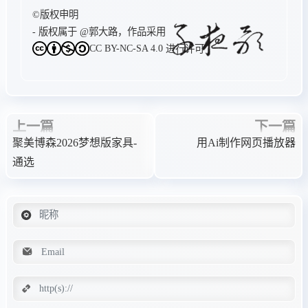
        currentVideoObj = videoObj;

©版权申明
        video.src = videoObj.url;

- 版权属于
@郭大路
，作品采用
        video.load();

CC BY-NC-SA 4.0
进行许可
        video.play().catch(e => conso
    }

    function nextVideo() {

        const newVideo = getDifferentVid
上一篇
下一篇
        loadVideo(newVideo);

聚美博森2026梦想版家具-
用Ai制作网页播放器
    }

通选
    loadVideo(getRandomVideo());

    video.muted = true;

    nextBtn.addEventListener('click', ne
    video.addEventListener('ended', next