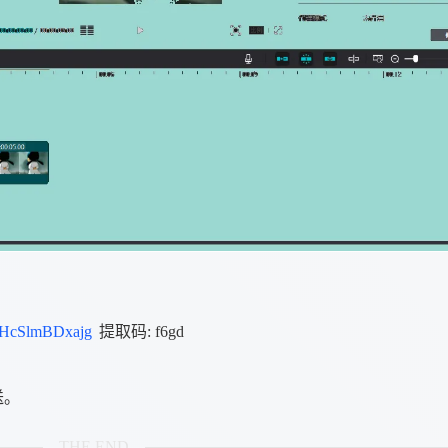
FBHcSlmBDxajg
提取码: f6gd
送。
THE END