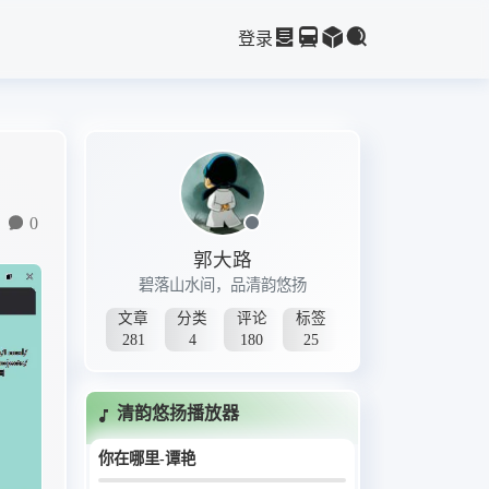
9. 顺流逆流-梅小琴
登录
10. 贝加尔湖畔-梅小琴
11. should it matter
12. 悟空-萨顶顶
13. 左手指月-萨顶顶
14. 想念你-谭艳
15. 小小-谭艳
0
16. 需要人陪-谭艳
郭大路
17. 青海湖-黛青塔娜
碧落山水间，品清韵悠扬
18. 寂寞的天空-黛青塔娜
文章
分类
评论
标签
19. 伤了心的女人怎么了-谭艳
281
4
180
25
20. 梦的翅膀受了伤-孙露
21. 德令哈的一夜-刀郎
清韵悠扬播放器
22. 莫斯科郊外的晚上-楼兰
23. 有谁共鸣-王嘉文
你在哪里-谭艳
24. 我们的歌谣-张玮伽