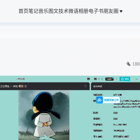
首页
笔记
音乐
图文
技术
微语
相册
电子书
朋友圈
188