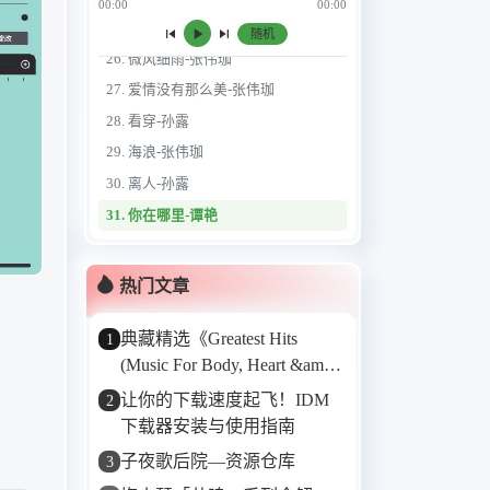
00:00
00:00
25. 浮生记DJ(小淘气)-海来阿木
随机
26. 微风细雨-张伟珈
27. 爱情没有那么美-张伟珈
28. 看穿-孙露
29. 海浪-张伟珈
30. 离人-孙露
31. 你在哪里-谭艳
32. 红雪莲-倪雅丰
33. Should It Matter - Sissel.
热门文章
34. 我要 - 任素汐
典藏精选《Greatest Hits
1
35. 最后一次 - 孙露
(Music For Body, Heart &amp;
36. Bamboo Dance 竹舞-邵容
Soul)》——Karunesh的音乐
让你的下载速度起飞！IDM
2
37. With an orchid-雅尼
“金三角”
下载器安装与使用指南
38. ひとひらの雪-姬神
子夜歌后院—资源仓库
3
39. 禅房梅影-巫娜