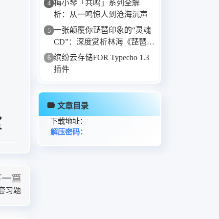
梅小琴「共鸣」系列全解
4
40. calling wisdom-Karunesh
析：从一鸣惊人到沧海沉声
一张颠覆你琵琶印象的“灵魂
5
CD”：深度赏析林海《琵琶
相》
缤纷云存储FOR Typecho 1.3
6
插件
文章目录
下载地址：
解压密码：
下一篇
套习题