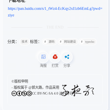
下载地址
https://pan.baidu.com/s/1_tWz4-EcKqy2xI1zb6EmLg?pwd=
ziye
THE END
分类：
标签：
技术
源码
网站建设
typecho
海报
打赏
分享
©版权申明
- 版权属于
@郭大路
，作品采用
CC BY-NC-SA 4.0
进行许可