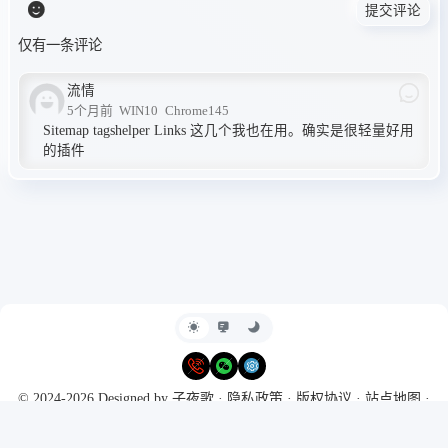
提交评论
仅有一条评论
流情
5个月前
WIN10
Chrome145
Sitemap tagshelper Links 这几个我也在用。确实是很轻量好用
的插件
© 2024-2026 Designed by
子夜歌
·
隐私政策
·
版权协议
·
站点地图
·
RSS
Powered by
Typecho
&
Harmony Hues
Ι
豫ICP备2024099311号
·
本站