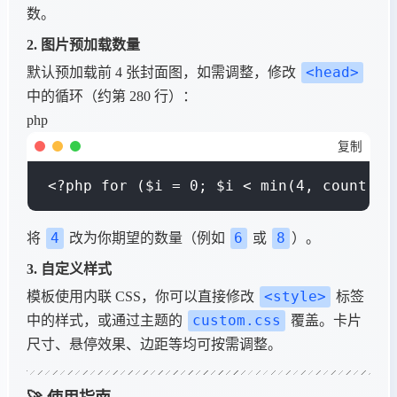
数。
2. 图片预加载数量
<head>
默认预加载前 4 张封面图，如需调整，修改
中的循环（约第 280 行）：
php
复制
<?php for ($i = 0; $i < min(4, count($i
4
6
8
将
改为你期望的数量（例如
或
）。
3. 自定义样式
<style>
模板使用内联 CSS，你可以直接修改
标签
custom.css
中的样式，或通过主题的
覆盖。卡片
尺寸、悬停效果、边距等均可按需调整。