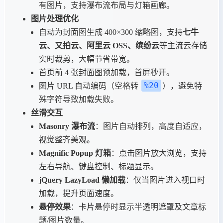
有图片，支持瀑布流布局与灯箱画廊。
图片处理优化
自动为封面图生成 400×300 缩略图，支持
七牛
云、又拍云、阿里云 OSS、缤纷云
等主流云存储
实时裁剪，大幅节省带宽。
首页前 4 张封面图预加载，首屏秒开。
%20
图片 URL 自动编码（空格转
），避免特
殊字符导致加载失败。
丝滑交互
Masonry 瀑布流
：图片自动排列，高度自适应，
视觉整齐美观。
Magnific Popup 灯箱
：点击图片放大浏览，支持
左右导航、键盘控制、标题显示。
jQuery LazyLoad 懒加载
：仅当图片进入视口时
加载，提升页面速度。
悬停效果
：卡片悬停时显示半透明遮罩及文章标
题/图片数量。