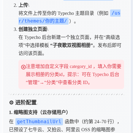
上传
\
/us
将文件上传至你的 Typecho 主题目录（例如
r/themes/你的主题/
）。
创建独立页面
\
在 Typecho 后台新建一个独立页面，并在“高级选
项”中选择模板
“子夜歌双视图相册”
。发布后即可
访问该页面。
注意增加自定义字段 category_id ，填入你需要
展示相册的分类id，提示：可在 Typecho 后台
“管理”→“分类”中查看分类 ID。
⚙️ 进阶配置
1. 缩略图支持（云存储用户）
getThumbnailUrl
在
函数中（约第 24–70 行），
已预设了七牛云、又拍云、阿里云 OSS 的缩略图参