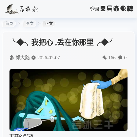
登录
首页
图文
正文
╰◆╮我把心 ,丢在你那里╭◆╯
郭大路
2026-02-07
166
0
离开的那夜