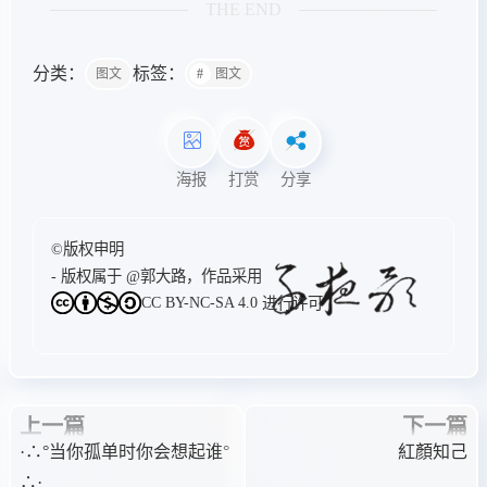
THE END
分类：
标签：
图文
图文
海报
打赏
分享
©版权申明
- 版权属于
@郭大路
，作品采用
CC BY-NC-SA 4.0
进行许可
上一篇
下一篇
·∴°当你孤单时你会想起谁°
紅顏知己
∴·