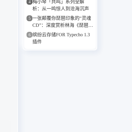
梅小琴「共鸣」系列全解
4
析：从一鸣惊人到沧海沉声
一张颠覆你琵琶印象的“灵魂
5
CD”：深度赏析林海《琵琶
相》
缤纷云存储FOR Typecho 1.3
6
插件