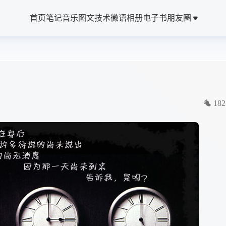
首页
笔记
音乐
图文
技术
微语
相册
电子书
朋友圈
182