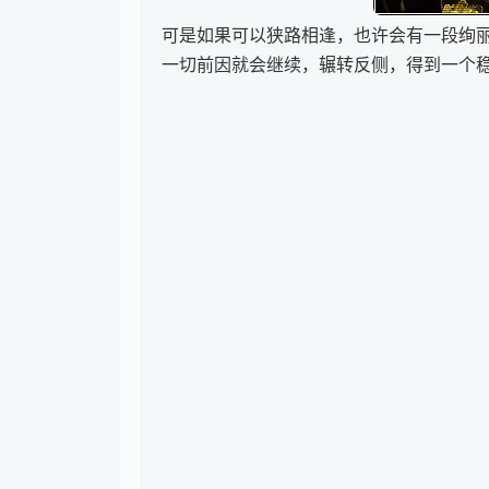
可是如果可以狭路相逢，也许会有一段绚
一切前因就会继续，辗转反侧，得到一个
你放逐我了放逐那些最甜蜜寄托
繁华街道跳动脉搏 像没有人的角落