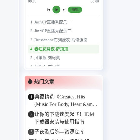
00:00
00:00
随机
1. JinriCP直播秀配乐一
2. JinriCP直播秀配乐二
3. Bressanone布列瑟农-马修连恩
4. 春江花月夜-萨顶顶
5. 风筝误-刘珂矣
6. 芙蓉雨-刘珂矣
7. 花又开-刘珂矣
热门文章
8. 倩女幽魂-梅小琴
9. 顺流逆流-梅小琴
典藏精选《Greatest Hits
1
10. 贝加尔湖畔-梅小琴
(Music For Body, Heart &amp;
Soul)》——Karunesh的音乐
11. should it matter
让你的下载速度起飞！IDM
2
“金三角”
12. 悟空-萨顶顶
下载器安装与使用指南
13. 左手指月-萨顶顶
子夜歌后院—资源仓库
3
14. 想念你-谭艳