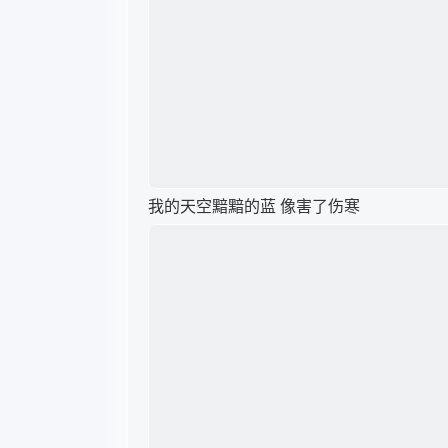
我的天空黯黯的蓝 像害了伤寒