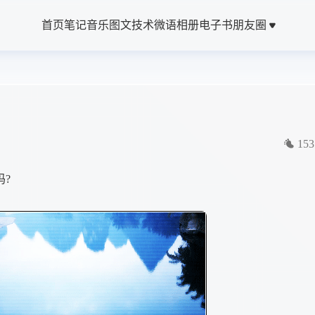
首页
笔记
音乐
图文
技术
微语
相册
电子书
朋友圈
153
?