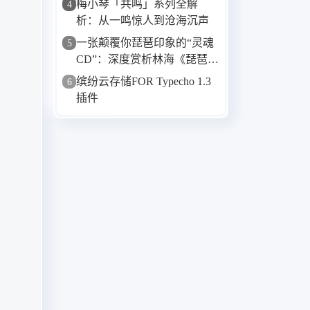
梅小琴「共鸣」系列全解
4
15. 小小-谭艳
析：从一鸣惊人到沧海沉声
16. 需要人陪-谭艳
一张颠覆你琵琶印象的“灵魂
5
17. 青海湖-黛青塔娜
CD”：深度赏析林海《琵琶
相》
18. 寂寞的天空-黛青塔娜
缤纷云存储FOR Typecho 1.3
6
19. 伤了心的女人怎么了-谭艳
插件
20. 梦的翅膀受了伤-孙露
21. 德令哈的一夜-刀郎
22. 莫斯科郊外的晚上-楼兰
23. 有谁共鸣-王嘉文
24. 我们的歌谣-张玮伽
25. 浮生记DJ(小淘气)-海来阿木
26. 微风细雨-张伟珈
27. 爱情没有那么美-张伟珈
28. 看穿-孙露
29. 海浪-张伟珈