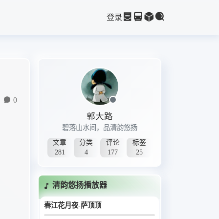
登录
0
郭大路
碧落山水间，品清韵悠扬
文章
分类
评论
标签
281
4
177
25
清韵悠扬播放器
春江花月夜-萨顶顶