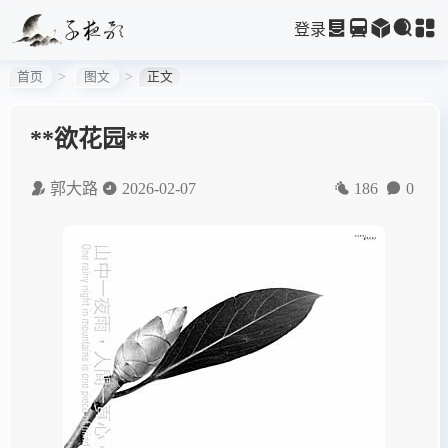
登录
首页
图文
正文
**欲花园**
郭大路
2026-02-07
186
0