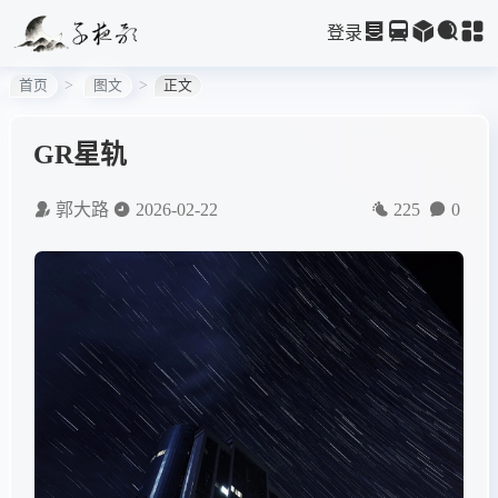
登录
首页
图文
正文
GR星轨
郭大路
2026-02-22
225
0