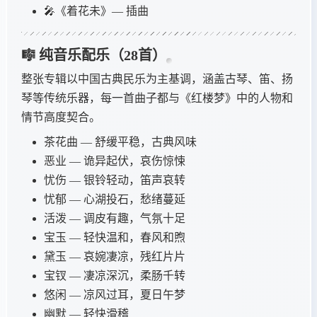
🎤《着花未》— 插曲
🎼 纯音乐配乐（28首）
整张专辑以中国古典民乐为主基调，涵盖古琴、笛、扬
琴等传统乐器，每一首曲子都与《红楼梦》中的人物和
情节高度契合。
茶花曲 — 舒缓平稳，古典风味
恶业 — 诡异起伏，哀伤惊悚
忧伤 — 银铃轻动，笛声哀转
忧郁 — 心湖投石，愁绪蔓延
活泼 — 调皮有趣，气氛十足
宝玉 — 轻快温和，春风和煦
黛玉 — 哀婉凄凉，残红片片
宝钗 — 凄凉深沉，柔肠千转
悠闲 — 凉风过耳，夏日午梦
幽默 — 轻快滑稽