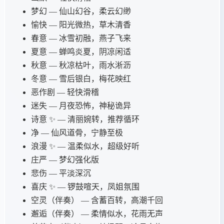
梦幻 — 仙山幻谷，柔云幻缈
愉快 — 阳光微热，草木清香
春意 — 冰雪初融，燕子飞来
夏意 — 蝉鸣炎夏，阴凉闲适
秋意 — 秋凉枯叶，雨水淅沥
冬意 — 雪后银白，梅花映红
恶作剧 — 轻快滑稽
迷失 — 月夜恐怖，神秘诡异
诗意 ✨ — 清丽婉转，推荐循环
净 — 仙风道骨，宁静至极
浪漫 ✨ — 温柔似水，超级好听
庄严 — 梦幻强化版
悲伤 — 平淡深沉
喜庆 ✨ — 锣鼓喧天，凤姐氛围
空灵（伴奏） — 含蓄百转，高潮千回
邂逅（伴奏） — 柔情似水，花雨无声