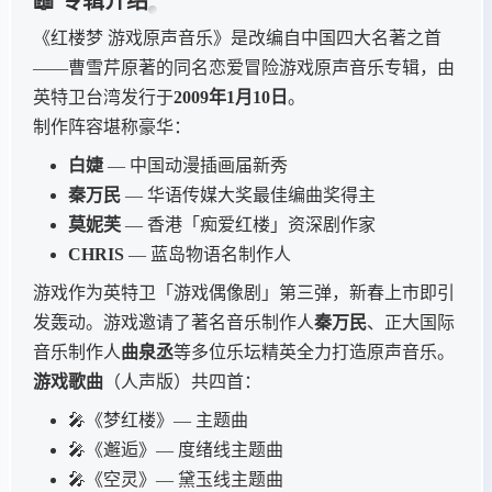
📖 专辑介绍
《红楼梦 游戏原声音乐》是改编自中国四大名著之首
——曹雪芹原著的同名恋爱冒险游戏原声音乐专辑，由
英特卫台湾发行于
2009年1月10日
。
制作阵容堪称豪华：
白婕
— 中国动漫插画届新秀
秦万民
— 华语传媒大奖最佳编曲奖得主
莫妮芙
— 香港「痴爱红楼」资深剧作家
CHRIS
— 蓝岛物语名制作人
游戏作为英特卫「游戏偶像剧」第三弹，新春上市即引
发轰动。游戏邀请了著名音乐制作人
秦万民
、正大国际
音乐制作人
曲泉丞
等多位乐坛精英全力打造原声音乐。
游戏歌曲
（人声版）共四首：
🎤《梦红楼》— 主题曲
🎤《邂逅》— 度绪线主题曲
🎤《空灵》— 黛玉线主题曲