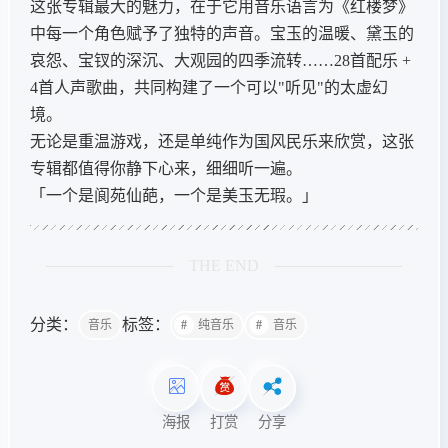
这张专辑最大的魅力，在于它用音乐语言为《红楼梦》
中每一个角色赋予了独特的声音。宝玉的温暖、黛玉的
哀怨、宝钗的深沉、大观园的四季流转……28首配乐 +
4首人声歌曲，共同构建了一个可以"听见"的太虚幻
境。
无论是重温游戏，还是单纯作为国风民乐来欣赏，这张
专辑都值得你静下心来，细细听一遍。
「一个是阆苑仙葩，一个是美玉无瑕。」
THE END
分类：
标签：
音乐
纯音乐
音乐
海报
打赏
分享