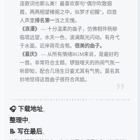
连歌词也那么美！最喜欢那句"偶尔吹散烟
霞，两两相望楼阁之中，似梦才初醒"。四首
人声里
排名第一
当之无愧。
《浪漫》
— 十分温柔的曲子，仿佛相伴杨柳
临堤远望，水天一色，波澜粼光闪动。有舟弋
于水面，近岸荷花含苞。
很美的曲子。
《喜庆》
— 从所有情绪BGM来说，是最好的
一首。非常符合主题，锣鼓喧天的热闹气氛一
听即知，配合几场生日宴尤其有气势。莫名其
妙地觉得这首曲子很符合凤姐。
🎧 下载地址
整理中
📝 写在最后