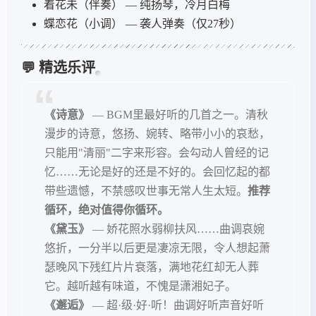
着花未（伴奏） — 纯扬琴，冷月白梅
蝶恋花（小调） — 袭人弹奏（仅27秒）
💬 精选乐评
《诗意》
— BGM里最好听的几首之一。清秋
漫步的诗意，悠扬、婉转、略带小小的哀愁，
只能用"清丽"二字来形容。会勾动人曾经的记
忆……无论是好的还是不好的。会回忆起的都
带些遗憾，不禁感叹世事无常人生太短。
推荐
循环，绝对值得你循环。
《黛玉》
— 娇花照水弱柳扶风……曲调哀婉
悠折，一分半以后更是凄凉无限，令人想起萧
瑟晚风下残红片片衰落，满地花红却无人葬
它。越听越有味道，不愧是潇湘妃子。
《邂逅》
— 超·级·好·听！曲调好听声音好听