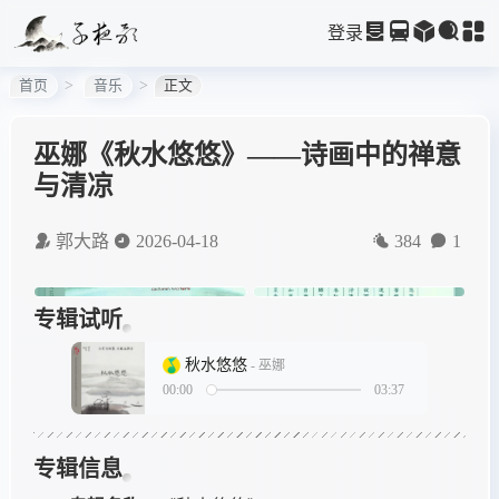
登录
首页
音乐
正文
巫娜《秋水悠悠》——诗画中的禅意
与清凉
郭大路
2026-04-18
384
1
专辑试听
专辑信息