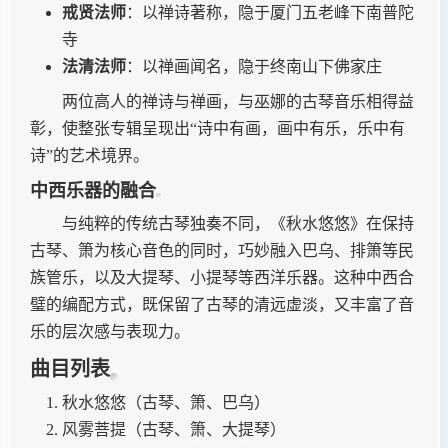
戒贤法师
：以禅诗著称，隐于厦门五老峰下南普陀
寺
法清法师
：以禅画闻名，隐于终南山下佛家庄
两位高人的禅诗与禅画，与巫娜的古琴音乐相得益
彰，使整张专辑呈现出“诗中有画，画中有乐，乐中有
诗”的艺术境界。
中西乐器的融合
与纯粹的传统古琴独奏不同，《秋水悠悠》在保持
古琴、箫为核心音色的同时，巧妙融入巴乌、排箫等民
族管乐，以及大提琴、小提琴等西洋乐器。这种中西合
璧的编配方式，既保留了古琴的清远虚淡，又丰富了音
乐的层次感与表现力。
曲目列表
秋水悠悠（古琴、箫、巴乌）
风雾菩提（古琴、箫、大提琴）