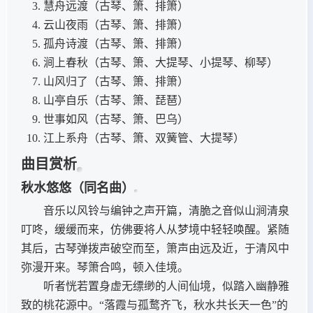
慧舟远渡（古琴、箫、排箫）
云山夜雨（古琴、箫、排箫）
孤舟诗渡（古琴、箫、排箫）
涧上春秋（古琴、箫、大提琴、小提琴、柳琴）
山风归了（古琴、箫、排箫）
山亭自乐（古琴、箫、琵琶）
世事如风（古琴、箫、巴乌）
江上系舟（古琴、箫、双簧管、大提琴）
曲目赏析
秋水悠悠（同名曲）
音乐以风铃与编钟之声开篇，清脆之音似山涧清泉
叮咚，缓缓而来，仿佛要将人从梦境中轻轻唤醒。紧随
其后，古琴弹拨声破空而至，箫声由远及近，于清风中
弥漫开来。琴箫合鸣，顿入佳境。
听者恍若置身虚无缥缈的人间仙境，似踏入幽静雅
致的桃花源中。“落霞与孤鹜齐飞，秋水共长天一色”的