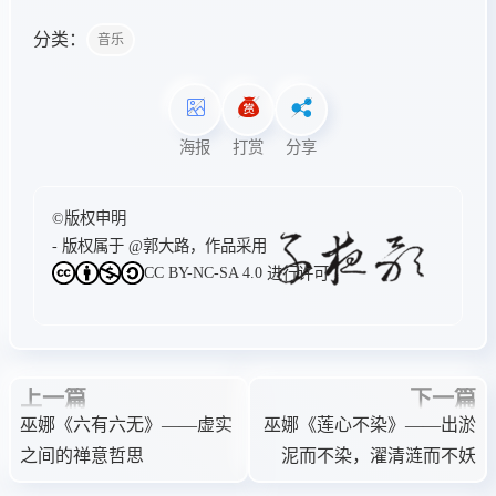
分类：
音乐
海报
打赏
分享
©版权申明
- 版权属于
@郭大路
，作品采用
CC BY-NC-SA 4.0
进行许可
上一篇
下一篇
巫娜《六有六无》——虚实
巫娜《莲心不染》——出淤
之间的禅意哲思
泥而不染，濯清涟而不妖