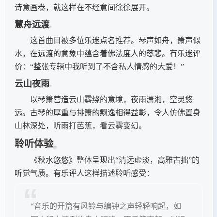
诗意画卷，就这样在不经意间徐徐展开。
慧舟远渡
这首曲目被多位乐迷点名推荐。琴声如舟，箫声似
水，在远渡的意象中蕴含着佛法度人的慈悲。有乐迷评
价：“整张专辑中我听到了不含私人情感的大爱！”
云山夜雨
以琴箫营造云山雾绕的意境，夜雨潇湘，空灵悠
远。古琴的厚重与排箫的飘逸相得益彰，令人仿佛置身
山林深处，听雨打芭蕉，看云雾变幻。
聆听体验
《秋水悠悠》整体呈现出“清远虚淡，高雅古拙”的
听觉气质。有乐评人这样描述聆听感受：
“音乐的开篇有风铃与编钟之声轻轻响起，如