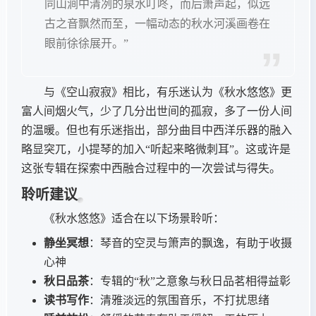
同山涧中清冽的泉水叮咚，而后箫声起，似远
古之音飘然而至，一幅动态的秋水河溪画卷在
眼前徐徐展开。”
与《空山寂寂》相比，有乐迷认为《秋水悠悠》更
富人间烟火气，少了几分出世间的孤寂，多了一份人间
的温暖。但也有乐迷指出，部分曲目中西洋乐器的融入
略显突兀，小提琴的加入“听起来略微刺耳”。这或许是
这张专辑在探索中西融合过程中的一次尝试与得失。
聆听建议
《秋水悠悠》适合在以下场景聆听：
静坐冥想
：琴音的空灵与箫声的飘逸，有助于收摄
心神
秋日品茶
：专辑的“秋”之意象与秋日品茗相得益彰
读书写作
：清雅淡远的氛围音乐，不打扰思绪