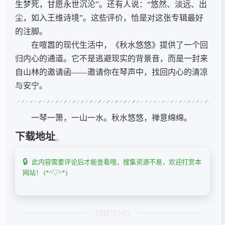
生梦死，甘愿永世沉沦”。还有人说：“悠然、淡远、出
尘，如入王维诗境”。这些评价，恰是对这张专辑最好
的注脚。
在喧嚣的现代生活中，《秋水悠悠》提供了一个回
归内心的通道。它不是逃避现实的背景音，而是一封来
自山林的邀请函——邀请你在琴声中，找回内心的清凉
与安宁。
一琴一箫，一山一水。秋水悠悠，禅意绵绵。
下载地址
此内容需要评论后才能查看哦，搜集资源不易，欢迎打赏本
网站！ (*^▽^*)
THE END