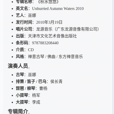
专辑名称
：《秋水悠悠》
英文名
：Unhurried Autumn Waters 2010
艺人
：巫娜
发行时间
：2010年3月19日
唱片公司
：龙源音乐（广东龙源音像有限公司）
出版
：天津市文化艺术音像出版社
条形码
：9787883208440
介质
：CD
风格
：禅意古琴 / 佛曲 / 东方禅意音乐
演奏人员
古琴
：巫娜
排箫 / 笛子 / 巴乌
：侯长青
琵琶 / 柳琴
：曹杨
小提琴
：杨军
大提琴
：李成
专辑简介