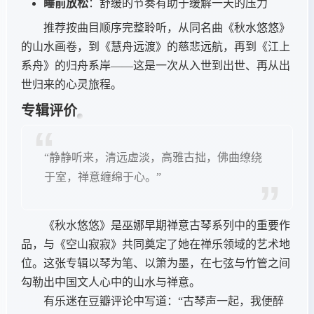
睡前放松
：舒缓的节奏有助于缓解一天的压力
推荐按曲目顺序完整聆听，从同名曲《秋水悠悠》
的山水画卷，到《慧舟远渡》的慈悲远航，再到《江上
系舟》的归舟系岸——这是一次从入世到出世、再从出
世归来的心灵旅程。
专辑评价
“静静听来，清远虚淡，高雅古拙，佛曲缭绕
于室，禅意缠绵于心。”
《秋水悠悠》是巫娜早期禅意古琴系列中的重要作
品，与《空山寂寂》共同奠定了她在禅乐领域的艺术地
位。这张专辑以琴为笔、以箫为墨，在七弦与竹管之间
勾勒出中国文人心中的山水与禅意。
有乐迷在豆瓣评论中写道：“古琴声一起，我便醉