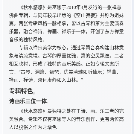
《秋水悠悠》是巫娜于2010年3月发行的一张禅意
佛曲专辑，与同年较早出版的《空山寂寂》并称为姐妹
篇。两张专辑风格一脉相承，皆以古琴和箫为主要演奏
乐器，融合禅诗、禅画、禅乐于一体，开创了东方禅意
音乐的独特风格。
专辑以禅宗美学为核心，通过琴箫合奏构建山林意
象与清凉意境。古琴的厚重优雅，箫的空灵飘逸，二者
相互映衬，形成了独特的音乐美感。正如专辑文案所
言：“古琴、洞箫、琵琶，优美清雅如听仙乐；禅曲、
禅画、禅诗，淡远虚静如入山林。”
专辑特色
诗画乐三位一体
《秋水悠悠》最独特之处在于诗、画、乐三者的完
美融合。专辑不仅有巫娜等人的音乐创作，更有两位高
人以脱俗之作为之增色：