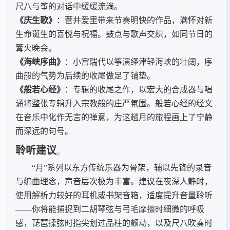
尺八与筝的对话中缓缓流淌。
《庆生歌》
：菅井爱里带来节奏明快的作品，满怀对新
生命诞生的喜悦与祝福。鼓点与歌声交织，如同节日的
篝火晚会。
《海峡序曲》
：小宫瑞代以筝演绎津轻海峡的壮阔，序
曲般的气势为后续的收尾做足了铺垫。
《般若心经》
：专辑的收尾之作，以宏大的合成器与唱
诵将整张专辑升入宗教般的庄严氛围。般若心经的经文
在音乐中化作无言的禅意，为这趟月的旅程画上了宁静
而深远的句号。
聆听建议
“月”系列以东方传统乐器为骨架，辅以先锋的录音
与编曲理念，声音层次极为丰富。建议在夜深人静时，
使用解析力较好的耳机或书架音箱，适度提升音量聆听
——你将能捕捉到二胡琴弦与弓毛摩擦时细微的呼吸
感，琵琶揉弦时指尖划过品柱的颤动，以及尺八吹奏时