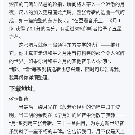
短笛的气鸣与琵琶的轮指，瞬间将人带入一个澄澈的月
夜，尺八的加入更是画龙点睛。整张专辑的选曲一气呵
成，如一篇完整的东方长诗。”在豆瓣音乐上，《月II
I》获得了9.1分的高分，有超过60%的听者给予了五星
力荐。
这张唱片就像一扇通往东方美学的大门——推开
它，你才真正走进和平之月用音符构建的那个令人沉醉
的世界。如果你对和平之月的其他音乐人或“京”、
“都”、“雪”等系列精选辑也感兴趣，随时可以告诉我，
我再帮你详细整理。
下载地址
敬请期待
当最后一缕月光在《般若心经》的诵唱中归于澄
明，当二胡的余韵在《宁月》的尾音中消散于寂静——
“月”系列用三张专辑、三十一首曲目，为东方新世纪音
乐铸就了一座不朽的丰碑。它告诉我们，月不仅是天上