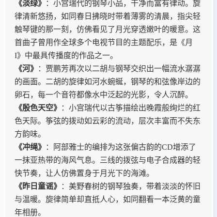
《淡绿》
：小宫瑞代的钢琴小品，干净而富有律动。旋
律清新悠扬，如同春日拂晓时带着薄雾的清晨，指尖轻
触琴键的那一刻，仿佛看见了月光穿透嫩叶的暖意。这
首曲子曾用作全球多个电视节目的主题配乐，是《月
I》中最具传播度的作品之一。
《河》
：贾鹏芳再次以二胡与钢琴交织出一幅流水潺潺
的画面。二胡的旋律如河水蜿蜒，钢琴的和弦像岸边的
卵石，每一个音符都像水中泛起的光影，令人沉醉。
《殷色天空》
：小宫瑞代以古筝描绘出晚霞般绚烂的红
色天际。筝弦的拨动如云彩的流动，层次丰富而不失东
方韵味。
《冲绳》
：阿部雅士的编排为这张偏古韵的CD增添了
一抹亚热带的海风气息。三线的拨弦与电子合成器的轻
快节奏，让人仿佛置身于月光下的海滩。
《昨日童谣》
：美野春树的钢琴独奏，带着淡淡的怀旧
与温暖。旋律简单却直抵人心，如同翻看一本泛黄的童
年相册。