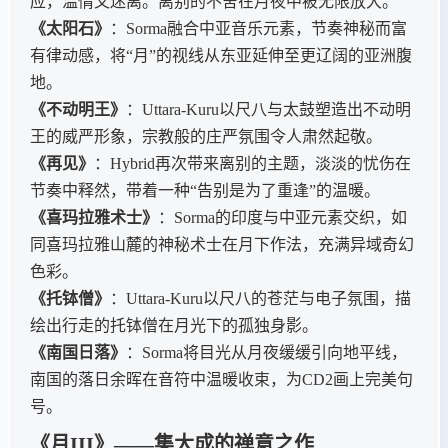
应，温情又迷离。离别的不舍在月夜中被无限放大。
《太阳石》
：Sorma融合中亚音乐元素，节奏神秘而富
有律动感，将“月”的视线从东亚延伸至更辽阔的亚洲腹
地。
《不动明王》
：Uttara-Kuru以尺八与太鼓塑造出不动明
王的威严形象，宗教般的庄严氛围令人肃然起敬。
《再见》
：Hybrid再次带来离别的主题，淡淡的忧伤在
节奏中释然，带着一种“告别是为了重逢”的温暖。
《喜玛拉雅术士》
：Sorma的印度与中亚元素交织，如
同喜玛拉雅山麓的神秘术士在月下作法，充满异域奇幻
色彩。
《托钵僧》
：Uttara-Kuru以尺八的苍茫与电子氛围，描
绘出行走的托钵僧在月光下的孤独身影。
《南国日落》
：Sorma将目光从月夜缓缓引向地平线，
南国的落日余晖在音符中温暖收束，为CD2画上完美句
号。
《月III》——集大成的禅意之作