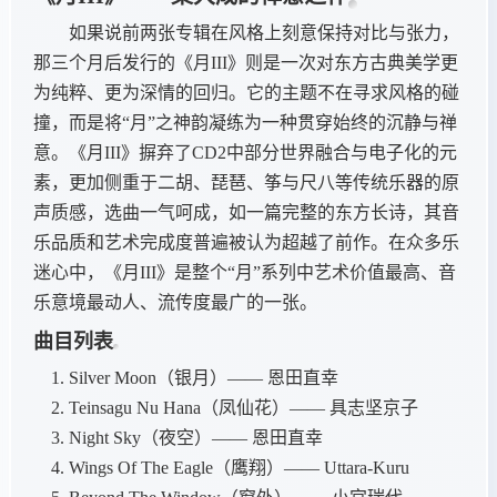
如果说前两张专辑在风格上刻意保持对比与张力，
那三个月后发行的《月III》则是一次对东方古典美学更
为纯粹、更为深情的回归。它的主题不在寻求风格的碰
撞，而是将“月”之神韵凝练为一种贯穿始终的沉静与禅
意。《月III》摒弃了CD2中部分世界融合与电子化的元
素，更加侧重于二胡、琵琶、筝与尺八等传统乐器的原
声质感，选曲一气呵成，如一篇完整的东方长诗，其音
乐品质和艺术完成度普遍被认为超越了前作。在众多乐
迷心中，《月III》是整个“月”系列中艺术价值最高、音
乐意境最动人、流传度最广的一张。
曲目列表
Silver Moon（银月）—— 恩田直幸
Teinsagu Nu Hana（凤仙花）—— 具志坚京子
Night Sky（夜空）—— 恩田直幸
Wings Of The Eagle（鹰翔）—— Uttara-Kuru