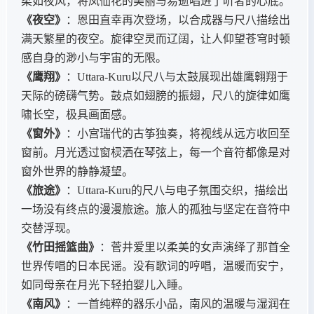
柔如夜风，将凤仙花的美丽与易逝唱进了听者的心底。
《夜空》
：恩田直幸再次登场，以合成器与尺八描绘出
满天繁星的夜空。旋律空灵而辽阔，让人仰望苍穹时顿
感自身的渺小与宇宙的无限。
《鹰翔》
：Uttara-Kuru以尺八与太鼓展现出雄鹰翱翔于
天际的磅礴气势。鼓点如翅膀的振翅，尺八的旋律如鹰
啸长空，极具画面感。
《窗外》
：小宫瑞代的古筝独奏，将视线从远方收回至
窗前。月光透过窗棂洒在琴弦上，每一个音符都像是对
窗外世界的静静凝望。
《旅途》
：Uttara-Kuru的尺八与电子氛围交织，描绘出
一场没有终点的漫漫旅途。旅人的孤独与坚定在音符中
交替浮现。
《竹田摇篮曲》
：菅井爱里以柔美的女声演绎了那首全
世界传唱的日本民谣。没有歌词的哼唱，温暖而安宁，
如同母亲在月光下轻拍婴儿入睡。
《南风》
：一首纯粹的器乐小品，南风的温暖与湿润在