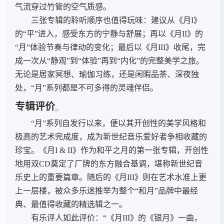
气流穿过竹管的空气质感。
三张专辑的聆听顺序也值得玩味：建议从《月I》
的“平”进入，感受东方的宁静与舒展；再以《月II》的
“月”体验节奏与律动的变化；最后以《月III》收尾，完
成一次从“静观”到“体验”再到“内化”的完整美学之旅。
无论是居家冥想、瑜伽习练，还是闲暇品茶、深夜独
处，“月”系列都是不可多得的灵魂伴侣。
专辑评价
“月”系列自发行以来，便以其开创性的美学风格和
极高的艺术完成度，成为新世纪音乐爱好者争相收藏的
珍宝。《月I & II》作为和平之月的第一张专辑，开创性
地用双CD奠定了厂牌的东方融合基调，堪称新世纪音
乐史上的重要篇章。随后的《月III》则在艺术水准上更
上一层楼，被众多乐迷推举为整个“和月”品牌中最经
典、最值得收藏的精选辑之一。
有乐评人如此评价：“《月III》的《银月》一曲，