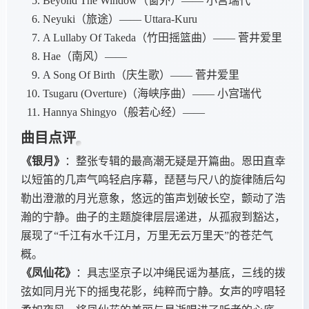
Beyond The Window（窗外）—— 小宫瑞代
Neyuki（旅途）—— Uttara-Kuru
A Lullaby Of Takeda（竹田摇篮曲）—— 菅井爱里
Hae（南风）——
A Song Of Birth（庆生歌）—— 菅井爱里
Tsugaru (Overture)（海峡序曲）—— 小宫瑞代
Hannya Shingyo（般若心经）——
曲目点评
《银月》
：整张专辑的最高潮无疑是开篇曲。恩田直幸
以短笛的几声气鸣轻启序幕，琵琶与尺八的旋律随后勾
勒出澄澈的月光意象，悠远的笛声划破长空，颤动了浩
瀚的宁静。曲子的主题旋律层层递进，从孤寂到豁达，
展现了“千江有水千江月，万里无云万里天”的苍茫气
概。
《凤仙花》
：具志坚京子以冲绳民谣为基底，三线的拨
弦如同月光下的摇曳花影，纯粹而宁静。女声的哼唱轻