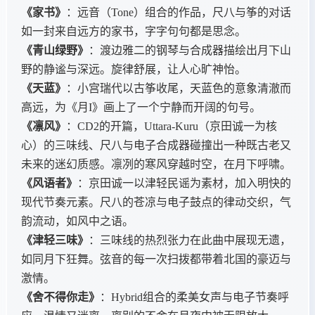
《家书》
：远音（Tone）组合的作品，尺八与筝的对话
如一封来自远方的家书，字字句句都是思念。
《青山绿野》
：渡边雅二的钢琴与合成器描绘出月下山
野的静谧与深远。旋律舒展，让人心旷神怡。
《天蓝》
：小宫瑞代以古筝收尾，天蓝色的意象清澈而
高远，为《月I》画上了一个宁静而开阔的句号。
《凛风》
：CD2的开篇，Uttara-Kuru（京田诚一为核
心）的三味线、尺八与电子合成器碰撞出一种既古老又
未来的迷幻质感。凛冽的寒风穿越时空，在月下呼啸。
《风语者》
：京田诚一以津轻民谣为素材，加入明快的
现代节奏元素。尺八的苍凉与电子鼓点的律动交织，气
韵流动，如风中之语。
《津轻三味》
：三味线的热烈张力在此曲中展现无遗，
如同月下狂舞。弦音的每一次扫拨都带着北国的豪迈与
激情。
《舍不得你走》
：Hybrid组合的柔美女声与电子节奏呼