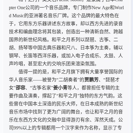
pter One公司的一个音乐品牌，专门制作New Age和Worl
d Music的亚洲著名音乐厂牌。这个品牌的最大特色在
于，它用东方乐器讲述东方故事，却以西方先进的录音
技术和编曲理念将其包装，创造出一种清新自然、跨越
国界的新世纪风格。和平之月系列以琵琶、古筝、二
胡、扬琴等中国古典乐器和尺八、日本筝为主奏，辅以
钢琴、长笛等西洋乐器，或加入电子合成乐、太鼓、人
声吟唱，甚至宏大的交响乐团来渲染氛围。
值得一提的是，和平之月旗下拥有大量享誉国际的
华人音乐家——被誉为“二胡奏者”的
贾鹏芳
、“琵琶才
女”
邵容
、“古筝名家”
姜小青
等人，都曾担任专辑的主
要作曲及演奏，撑起了“和平之月”独特的东方气韵。这
些曾在中国本土深造的民乐大师，在日本成熟的新世纪
音乐市场中找到了更为广阔的舞台，也让和平之月的音
乐在东西方文化的交融中显得游刃有余、浑然天成。公
司99%以上的专辑都用一个汉字来作为名称，显示了专