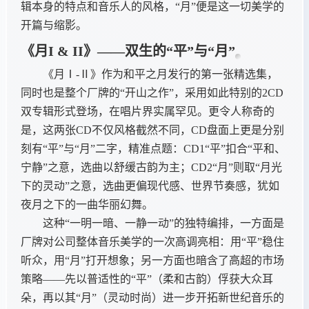
辑本身的特点和音乐人的风格，“月”便是这一切美学的
开篇与缩影。
《月I & II》——双生的“平”与“月”
《月Ⅰ-Ⅱ》作为和平之月发行的第一张精选集，
同时也是整个厂牌的“开山之作”，采用如此特别的2CD
双专辑形式登场，在唱片界实属罕见。更令人称奇的
是，这两张CD不仅风格截然不同，CD盘面上更是分别
刻有“平”与“月”二字，精准点题：CD1“平”扣合“平和、
宁静”之意，选曲以舒缓古韵为主；CD2“月”则取“月光
下的灵动”之意，选曲更偏现代感、世界节奏感，犹如
夜月之下的一曲华丽幻舞。
这种“一明一暗、一静一动”的独特编排，一方面是
厂牌对公司整体音乐美学的一次高调亮相：用“平”稳住
听众，用“月”打开想象；另一方面也暗含了高超的市场
策略——先以普适性的“平”（柔和古韵）俘获大众耳
朵，再以其“月”（灵动时尚）进一步开拓新世纪音乐的