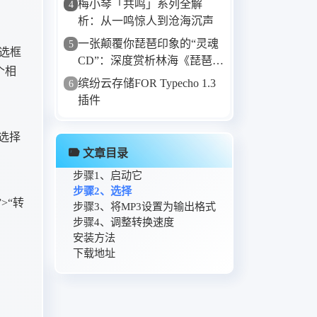
梅小琴「共鸣」系列全解
4
析：从一鸣惊人到沧海沉声
一张颠覆你琵琶印象的“灵魂
5
复选框
CD”：深度赏析林海《琵琶
个相
相》
缤纷云存储FOR Typecho 1.3
6
插件
选择
文章目录
步骤1、启动它
步骤2、选择
>“转
步骤3、将MP3设置为输出格式
步骤4、调整转换速度
安装方法
下载地址