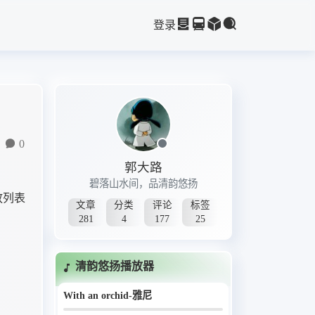
15. 小小-谭艳
登录
16. 需要人陪-谭艳
17. 青海湖-黛青塔娜
18. 寂寞的天空-黛青塔娜
19. 伤了心的女人怎么了-谭艳
20. 梦的翅膀受了伤-孙露
21. 德令哈的一夜-刀郎
0
22. 莫斯科郊外的晚上-楼兰
郭大路
23. 有谁共鸣-王嘉文
碧落山水间，品清韵悠扬
24. 我们的歌谣-张玮伽
放列表
文章
分类
评论
标签
25. 浮生记DJ(小淘气)-海来阿木
281
4
177
25
26. 微风细雨-张伟珈
27. 爱情没有那么美-张伟珈
清韵悠扬播放器
28. 看穿-孙露
29. 海浪-张伟珈
With an orchid-雅尼
30. 离人-孙露