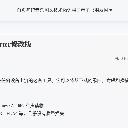
首页
笔记
音乐
图文
技术
微语
相册
电子书
朋友圈
verter修改版
216
在任何设备上流的必备工具。它可以将从下载的歌曲，专辑和播
s / Audible有声读物
C3，FLAC等，几乎没有质量损失