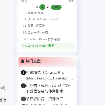
00:00
00:00
31. 你在哪里-谭艳
随机
32. 红雪莲-倪雅丰
33. Should It Matter - Sissel.
34. 我要 - 任素汐
35. 最后一次 - 孙露
36. Bamboo Dance 竹舞-邵容
37. With an orchid-雅尼
38. ひとひらの雪-姬神
39. 禅房梅影-巫娜
热门文章
40. calling wisdom-Karunesh
典藏精选《Greatest Hits
1
(Music For Body, Heart &amp;
Soul)》——Karunesh的音乐
让你的下载速度起飞！IDM
2
s将
“金三角”
下载器安装与使用指南
子夜歌后院—资源仓库
3
和播放