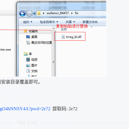
到安装目录覆盖即可。
gMJCgO4hNNSY4A?pwd=2e72
提取码: 2e72
THE END