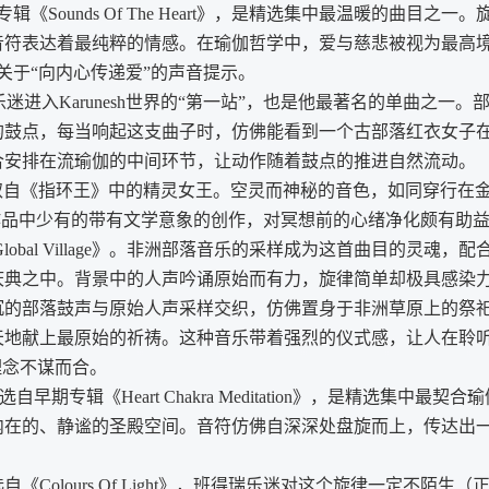
辑《Sounds Of The Heart》，是精选集中最温暖的曲目之一。
音符表达着最纯粹的情感。在瑜伽哲学中，爱与慈悲被视为最高
关于“向内心传递爱”的声音提示。
迷进入Karunesh世界的“第一站”，也是他最著名的单曲之一。
的鼓点，每当响起这支曲子时，仿佛能看到一个古部落红衣女子
合安排在流瑜伽的中间环节，让动作随着鼓点的推进自然流动。
取自《指环王》中的精灵女王。空灵而神秘的音色，如同穿行在
sh作品中少有的带有文学意象的创作，对冥想前的心绪净化颇有助
lobal Village》。非洲部落音乐的采样成为这首曲目的灵魂，配
庆典之中。背景中的人声吟诵原始而有力，旋律简单却极具感染
沉的部落鼓声与原始人声采样交织，仿佛置身于非洲草原上的祭
天地献上最原始的祈祷。这种音乐带着强烈的仪式感，让人在聆
理念不谋而合。
选自早期专辑《Heart Chakra Meditation》，是精选集中最契合
内在的、静谧的圣殿空间。音符仿佛自深深处盘旋而上，传达出
自《Colours Of Light》，班得瑞乐迷对这个旋律一定不陌生（