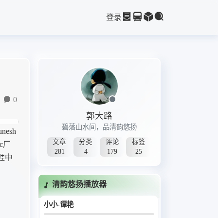
登录
0
郭大路
1. JinriCP直播秀配乐一
碧落山水间，品清韵悠扬
esh
2. JinriCP直播秀配乐二
文章
分类
评论
标签
c厂
3. Bressanone布列瑟农-马修连恩
281
4
179
25
涯中
4. 春江花月夜-萨顶顶
5. 风筝误-刘珂矣
清韵悠扬播放器
6. 芙蓉雨-刘珂矣
7. 花又开-刘珂矣
小小-谭艳
8. 倩女幽魂-梅小琴