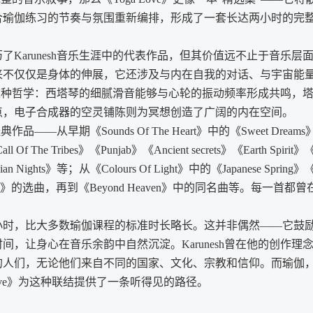
合瑜伽练习的节奏与氛围重新编排，形成了一套长达两小时的完
Karunesh音乐生涯中的代表作品，但其价值远不止于音乐层
来不仅仅是身体的伸展，它还涉及与内在自我的对话、与宇宙能
合了这种哲学：西塔琴的细腻滑音能够与心轮的振动频率形成共鸣，
点，电子合成器的空灵铺陈则为冥想创造了广阔的内在空间。
从早期《Sounds Of The Heart》中的《Sweet Dreams
Of The Tribes》《Punjab》《Ancient secrets》《Earth Spirit》《
ian Nights》等；从《Colours Of Light》中的《Japanese Spring》《
ana Cafe》的选曲，再到《Beyond Heaven》中的同名曲等。每一首都
时，比大多数瑜伽课程的标准时长略长。这并非偶然——它鼓
，让身心在音乐余韵中自然沉淀。Karunesh曾在他的创作理
的人们，无论他们来自不同的国家、文化、宗教和信仰。而瑜伽
ove》为这种联结提供了一条听得见的路径。