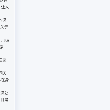
成器音
，让人
的深
场关于
，Ka
激
隐透
同天
—在身
地深处
曲目是