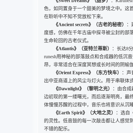
《Sweet Dreams》（甜梦）
：Karun
色，如同置身于一个甜美的梦境之中。这
在聆听中不知不觉放松下来。
《Ancient secrets》（古老的秘密）
：
度感，仿佛在千年古庙中探寻被尘封的部落记
生命轮回的古老仪式。
《Atlantis》（亚特兰蒂斯）
：长达8
runesh用神秘的部落鼓点和合成器的低
昂，非常适合在深度冥想或长时间的阴瑜
《Orient Express》（东方快车）
：声
出中亚商道上的风尘与灯火。用于串联体
《Dawnlight》（黎明之光）
：由合成
边初现的第一缕曙光，而后逐渐明亮，最
体慢慢苏醒的过程中，音乐也将意识从沉
《Earth Spirit》（大地之灵）
：选自《
的灵性。低音鼓的每一次敲击都让人感觉到
不错的配乐。