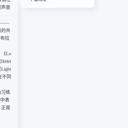
40. calling wisdom-Karunesh
整声音
面——
量的共
塔布拉
》《Lo
Helel
Light
曾在不同
励习练
念中表
，正是