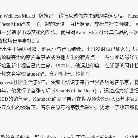
am Wellness Music厂牌推出了这张以瑜伽为主题的精选专辑。Plusq
llness Music”这一子厂牌的定位，直指健康、放松与疗愈领域。《Y
一张追求市场突破的新作，而是对Karunesh过往经典作品的一次
度放松场景量身打造。
r），1956年出生于德国科隆。他从小与音乐结缘，十几岁时就已加入乐队
场险些丧命的摩托车事故成为他人生的转折点——在生死边缘经
始重新审视自己的生命。1979年，他远赴印度，在浦那的阿什
名字“Karunesh”，意为“同情、怜悯”。
ajneesh社区生活了5年，在那里结识了来自世界各地的音乐家，
他发行了首张专辑《Sounds of the Heart》，迅速成为新世
的销售量，Karunesh确立了自己在世界顶尖New Age艺术家
在多元文化的浸润下，音乐在原有的宗教色彩外，更添上了热带那
整的音乐叙事，那么《Yoga Love》更像一本“精选集”——它将