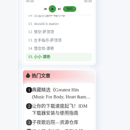
00:00
00:00
9. 顺流逆流-梅小琴
随机
10. 贝加尔湖畔-梅小琴
11. should it matter
12. 悟空-萨顶顶
13. 左手指月-萨顶顶
14. 想念你-谭艳
15. 小小-谭艳
16. 需要人陪-谭艳
17. 青海湖-黛青塔娜
热门文章
18. 寂寞的天空-黛青塔娜
典藏精选《Greatest Hits
1
19. 伤了心的女人怎么了-谭艳
(Music For Body, Heart &amp;
20. 梦的翅膀受了伤-孙露
Soul)》——Karunesh的音乐
让你的下载速度起飞！IDM
2
21. 德令哈的一夜-刀郎
“金三角”
下载器安装与使用指南
22. 莫斯科郊外的晚上-楼兰
子夜歌后院—资源仓库
3
23. 有谁共鸣-王嘉文