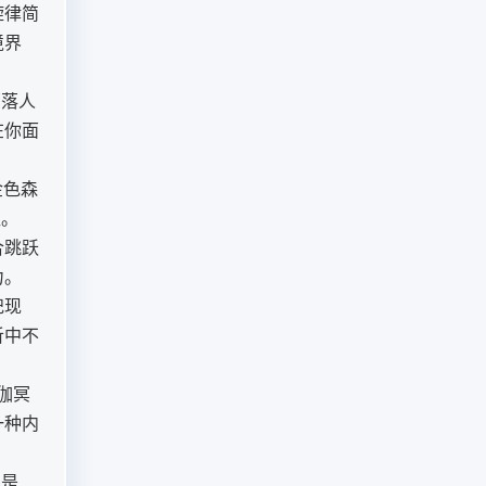
旋律简
境界
部落人
在你面
金色森
益。
合跳跃
力。
祀现
听中不
瑜伽冥
一种内
正是