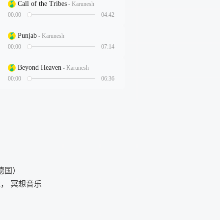
c（德国）
lax， 冥想音乐