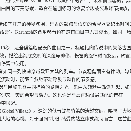
esh早期代表专辑《Colours Of Light》中的名作。柔和而温馨的合
首曲目的节奏舒缓，适合在瑜伽练习的恢复阶段或冥想环节播放
延续了开篇的神秘氛围，远古的鼓点与低沉的合成器交织出时间
忆。Karunesh的西塔琴音色在这首曲目中尤其突出，如同一
分19秒，是全碟篇幅最长的曲目之一。标题指向传说中的失落古国
沉音效，描绘出海底文明的深邃与神秘。长笛的旋律时而悠远，时而
伽停留中使用。
音如同一列快速穿越欧亚大陆的列车。节奏稳健而富有律动，隐
式流动时，能够自然地带动呼吸与动作的节奏感。
器与民族乐器共同描绘的黎明之光。乐曲从静默中渐渐升起，如
终迎来一天的希望与活力。这也许是与晨间瑜伽最匹配的音符—
睡中唤起。
Global Village》。深沉的低音鼓与竹笛的清越交织，唤醒了大
大地的心跳，对于强调“扎根”感受的站立体式练习而言，这首