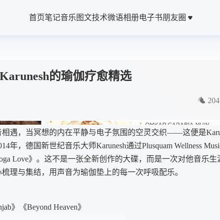
首页
笔记
音乐
图文
技术
微语
相册
电子书
朋友圈
—Karunesh的瑜伽疗愈精选
204
，当冥想的内在平静与电子氛围的空灵交织——这便是Karun
新世纪音乐大师Karunesh通过Plusquam Wellness Musi
ga Love》。这不是一张全新创作的大碟，而是一次对他音乐生
心梳理与集结，用声音为瑜伽垫上的每一次呼吸配乐。
ab》《Beyond Heaven》