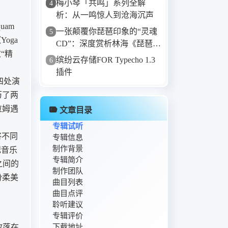
梅小琴「共鸣」系列全解
4
24. 我们的歌谣-张玮伽
析：从一鸣惊人到沧海沉声
25. 浮生记DJ(小淘气)-海来阿木
uam
一张颠覆你琵琶印象的“灵魂
5
26. 微风细雨-张伟珈
oga
CD”：深度赏析林海《琵琶
27. 爱情没有那么美-张伟珈
“精
相》
缤纷云存储FOR Typecho 1.3
6
28. 看穿-孙露
插件
29. 海浪-张伟珈
四处演
30. 离人-孙露
历了两
31. 你在哪里-谭艳
拉姆遇
文章目录
32. 红雪莲-倪雅丰
专辑试听
33. Should It Matter - Sissel.
将不同
专辑信息
制作背景
34. 我要 - 任素汐
纪音乐
专辑简介
35. 最后一次 - 孙露
之间的
制作团队
份柔美
36. Bamboo Dance 竹舞-邵容
曲目列表
37. With an orchid-雅尼
曲目点评
聆听建议
38. ひとひらの雪-姬神
专辑评价
39. 禅房梅影-巫娜
下载地址
散落在