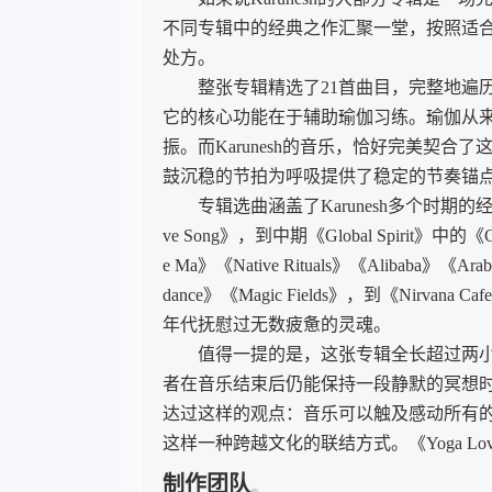
不同专辑中的经典之作汇聚一堂，按照适
处方。
整张专辑精选了21首曲目，完整地遍历了
它的核心功能在于辅助瑜伽习练。瑜伽从
振。而Karunesh的音乐，恰好完美契
鼓沉稳的节拍为呼吸提供了稳定的节奏锚
专辑选曲涵盖了Karunesh多个时期的经典作品——
ve Song》，到中期《Global Spirit》中的《Call 
e Ma》《Native Rituals》《Alibaba》《Arab
dance》《Magic Fields》，到《Nirv
年代抚慰过无数疲惫的灵魂。
值得一提的是，这张专辑全长超过两小
者在音乐结束后仍能保持一段静默的冥想时间
达过这样的观点：音乐可以触及感动所有
这样一种跨越文化的联结方式。《Yoga L
制作团队