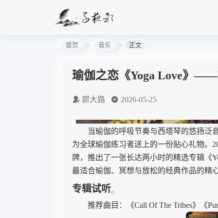
首页
音乐
正文
瑜伽之恋《Yoga Love》—
郭大路
2026-05-25
当瑜伽的呼吸节奏与西塔琴的悠扬泛音相遇
为全球瑜伽练习者送上的一份贴心礼物。2014年，德国
牌，推出了一张长达两小时的精选专辑《Yo
最适合瑜伽、冥想与放松的经典作品的精
专辑试听
推荐曲目：《Call Of The Tribes》《Punj