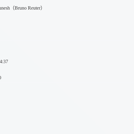
（Bruno Reuter）
:37
0