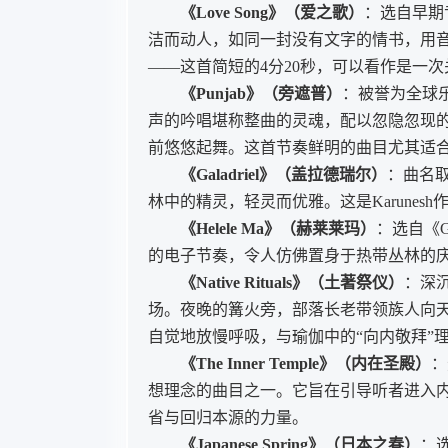
《Love Song》（爱之歌）
：选自早期专
洁而动人，如同一封没有文字的情书，用
——这首简短的4分20秒，可以看作是一次
《Punjab》（旁遮普）
：被誉为全球乐
声的吟唱堪称整曲的灵魂，配以忽隐忽现
前悠悠起舞。这首节奏鲜明的曲目尤其适
《Galadriel》（盖拉德瑞尔）
：曲名
林中的精灵，轻灵而优雅。这是Karune
《Helele Ma》（赫莱莱玛）
：选自《G
的电子节奏，令人仿佛置身于热带丛林的
《Native Rituals》（土著祭仪）
：深
场。夜晚的篝火旁，部落长老带领族人向
自觉地放慢呼吸，与瑜伽中的“向内敬拜”
《The Inner Temple》（内在圣殿）
：
想理念的曲目之一。它旨在引导听者进入
省与回归本源的力量。
《Japanese Spring》（日本之春）
：选